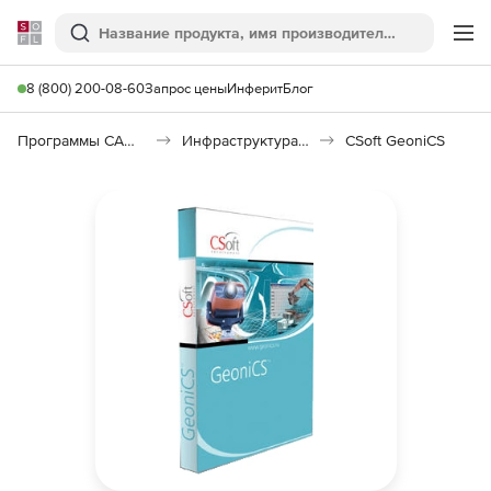
Softline
Поиск
Ме
8 (800) 200-08-60
Запрос цены
Инферит
Блог
Программы САПР и ГИС
Инфраструктура: изыскания, генплан, транспорт
CSoft GeoniCS