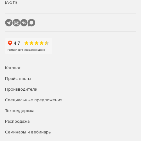
дорог и водоотводных устройств с формированием
(А-311)
объемов земляных работ и материалов. Доступен
подсчет объемов по коридору.
Модуль «Геомодель»
– автоматизирует процесс
подготовки графических отчетных документов
инженерно-геологических изысканий (инженерно-
геологические разрезы и колонки). Предусмотрено
отображение разреза на поперечных сечениях и
возможность отрисовки несвязанных пластов.
Компонент работает при наличии модуля CSoft
Каталог
GeoniCS «Топоплан».
Прайс-листы
Производители
Специальные предложения
Техподдержка
Распродажа
Семинары и вебинары