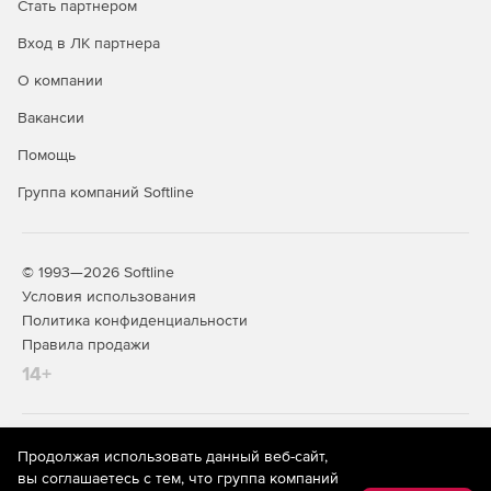
Стать партнером
Вход в ЛК партнера
О компании
Вакансии
Помощь
Группа компаний Softline
© 1993—2026 Softline
Условия использования
Политика конфиденциальности
Правила продажи
14+
На информационном ресурсе store.softline.ru применяются
Продолжая использовать данный веб-сайт,
рекомендательные технологии
(информационные технологии
вы соглашаетесь с тем, что группа компаний
предоставления информации на основе сбора,