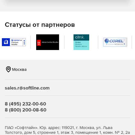
Модуль «Генплан»
– используется при
проектировании промышленных объектов
различного назначения, а также объектов
Статусы от партнеров
гражданского строительства. Модуль обеспечивает
полное соответствие требованиям ГОСТ 21.508–93
«Правила выполнения рабочей документации
генеральных планов предприятий, сооружений и
жилищно-гражданских объектов».
Модуль «Сети»
– дает возможность проектировать
Москва
внешние инженерные сети и оформлять
необходимые выходные документы.
sales.r@softline.com
Модуль «Трассы»
– позволяет проектировать
линейно-протяженные объекты и оформлять
необходимые выходные документы.
8 (495) 232-00-60
8 (800) 200-08-60
Модуль «Сечения»
– предназначен для получения
профилей по цифровой модели рельефа и осевой
линии трассы, созданных в модулях «Топоплан» и
ПАО «Софтлайн». Юр. адрес: 119021, г. Москва, ул. Льва
«Трассах», а также для проектирования очертаний
Толстого, дом 5, строение 1, этаж 3, помещение 1, комн. № 2, 2а