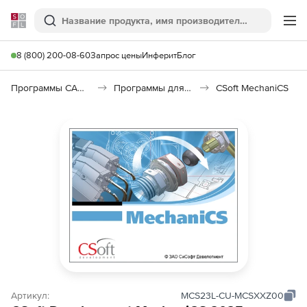
Softline
Поиск
Ме
8 (800) 200-08-60
Запрос цены
Инферит
Блог
Программы САПР и ГИС
Программы для машиностроения
CSoft MechaniCS
Артикул:
MCS23L-CU-MCSXXZ00