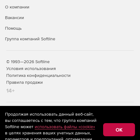
обозначений
О компании
Для старых стандартов добавлены следующие
Вакансии
свойства (в соответствии с требованиями к
обозначению крепежа ГОСТ 1759.0):
Помощь
Группа компаний Softline
направление резьбы;
поле допуска резьбы;
© 1993—2026 Softline
материал;
Условия использования
Политика конфиденциальности
класс/группа прочности;
Правила продажи
14+
разновидность/марка стали;
покрытие;
На информационном ресурсе store.softline.ru применяются
Продолжая использовать данный веб-сайт,
толщина покрытия.
рекомендательные технологии
(информационные технологии
вы соглашаетесь с тем, что группа компаний
предоставления информации на основе сбора,
Softline может
использовать файлы «cookie»
систематизации и анализа сведений, относящихся к
Для новых стандартов добавлены следующие
OK
в целях хранения ваших учетных данных,
предпочтениям пользователей сети «Интернет»,
свойства (в соответствии с требованиями к
находящихся на территории Российской Федерации)
параметров и предпочтений, оптимизации