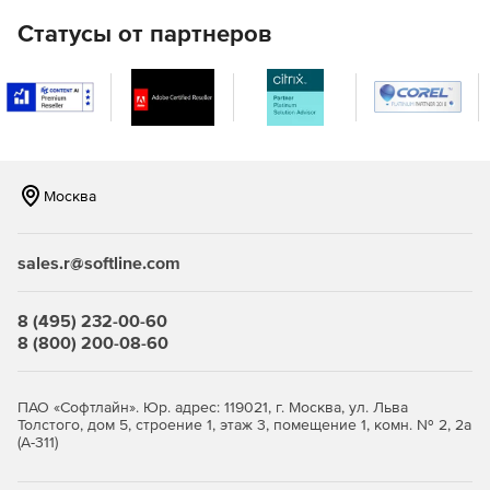
параметрические и геометрические, использовать
Статусы от партнеров
предустановленные зависимости при их размещении на
чертеже.
Продукт прост и понятен в освоении. Приступать к
работе можно практически сразу после его инсталляции.
Новое в версии CSoft MechaniCS
Москва
2023:
Платформы:
sales.r@softline.com
Реализована поддержка платформ AutoCAD 2022,
AutoCAD 2023, Inventor 2022, Inventor 2023.
8 (495) 232-00-60
8 (800) 200-08-60
Местные разрезы:
ПАО «Софтлайн». Юр. адрес: 119021, г. Москва, ул. Льва
Команда «Местный разрез» позволяет автоматически
Толстого, дом 5, строение 1, этаж 3, помещение 1, комн. № 2, 2а
получать изображения элементов базы типа
(А-311)
шпоночных пазов и центровых отверстий на валах. На
деталях передач и фланцах этой командой можно