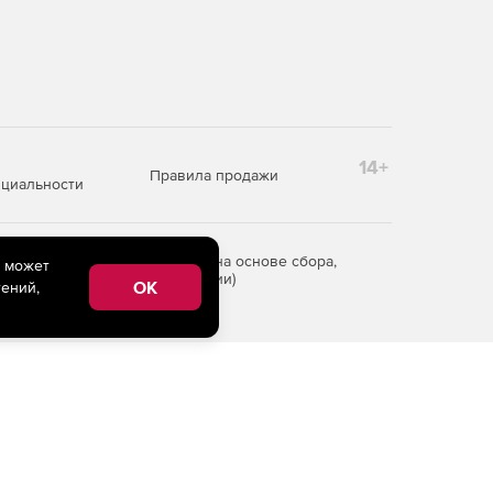
14+
Правила продажи
циальности
редоставления информации на основе сбора,
e может
рритории Российской Федерации)
OK
ений,