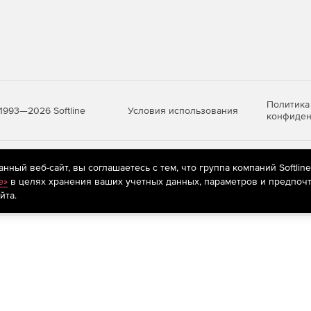
Политика
Условия использования
1993—2026 Softline
конфиден
яются
рекомендательные технологии
(информационные технологии п
ный веб-сайт, вы соглашаетесь с тем, что группа компаний Softlin
предпочтениям пользователей сети «Интернет», находящихся на те
e»
в целях хранения ваших учетных данных, параметров и предпочт
йта.