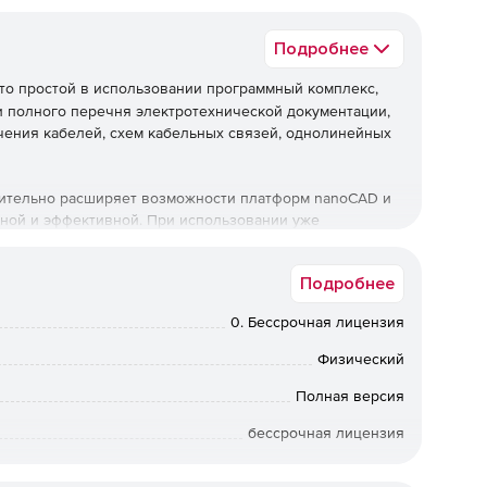
Подробнее
то простой в использовании программный комплекс,
 полного перечня электротехнической документации,
ения кабелей, схем кабельных связей, однолинейных
чительно расширяет возможности платформ nanoCAD и
ной и эффективной. При использовании уже
чений программный комплекс позволяет разрабатывать
специализации. Посредствам встроенного
Подробнее
ь выгрузку данных любого содержания и сложности.
 схемы требует меньше трудозатрат.
0. Бессрочная лицензия
пользованием встроенных шаблонов и УГО
Физический
дактировать ряды клеммных зажимов и подключения
плекса и инструментарий позволяет выпускать схемы
Полная версия
грузку таблиц к схемам кабельных связей. Функционал
бессрочная лицензия
 разработку схем ИТС, а также однолинейных схем
оманде пользователя может быть опубликована в
Коммерческая
ых разрабатываемого объекта.