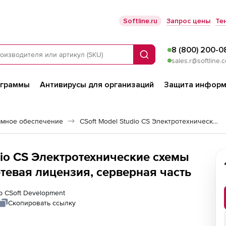
Softline.ru
Запрос цены
Те
8 (800) 200-0
Поиск
sales.r@softline.
ограммы
Антивирусы для организаций
Защита информ
ммное обеспечение
CSoft Model Studio CS Электротехнические схемы
dio CS Электротехнические схемы
етевая лицензия, серверная часть
р CSoft Development
Скопировать ссылку