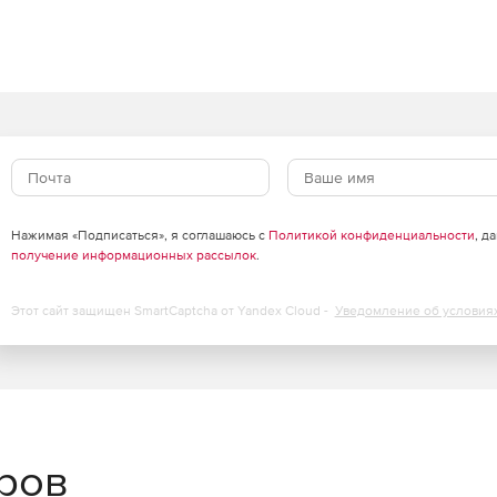
Нажимая «Подписаться», я соглашаюсь с
Политикой конфиденциальности
, д
получение информационных рассылок
.
Этот сайт защищен SmartCaptcha от Yandex Cloud -
Уведомление об условия
еров