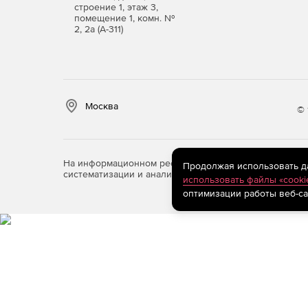
строение 1, этаж 3,
помещение 1, комн. №
2, 2а (А-311)
Москва
© 
На информационном ресурсе store.softline.ru примен
Продолжая использовать дан
систематизации и анализа сведений, относящихся к 
использовать файлы «cooki
оптимизации работы веб-са