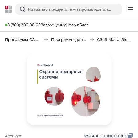
Softline
Поиск
Ме
8 (800) 200-08-60
Запрос цены
Инферит
Блог
Программы САПР и ГИС
Программы для пожарной безопасности
CSoft Model StudioCS ОПС
Артикул:
MSFA3L-CT-10000000