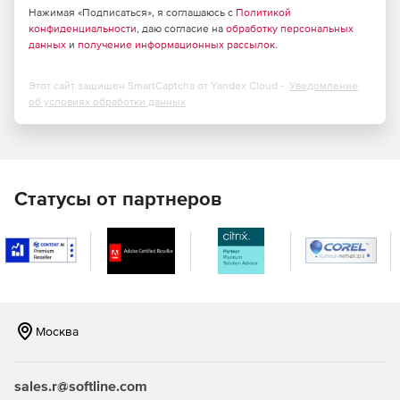
в зонах ОПС с учетом алгоритма принятия решений о
Нажимая «Подписаться», я соглашаюсь с
Политикой
конфиденциальности
, даю согласие на
обработку персональных
пожаре и решетки расстановки (СП 484.1311500.2020);
данных
и
получение информационных рассылок
.
подключение оборудования по шлейфу;
Этот сайт защищен SmartCaptcha от Yandex Cloud -
Уведомление
конструирование и компоновка кабельных
об условиях обработки данных
конструкций любой сложности в трехмерном
пространстве;
трассировка и раскладка кабелей;
Статусы от партнеров
получение оформленных планов, разрезов и сечений
на кабельные конструкции;
получение структурных схем;
формирование и выпуск полного комплекта
табличной документации по кабельной раскладке – с
Москва
рамками, штампами, эмблемами и т. п.(в форматах MS
Word, MS Excel, nanoCAD/AutoCAD);
sales.r@softline.com
интеграция с программным комплексом для