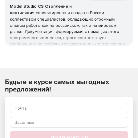
Model Studio CS Отопление и
вентиляция
спроектирован и создан в России
коллективом специалистов, обладающих огромным
опытом работы как на российском, так и на мировом
рынке. Документация, формируемая с помощью этого
программного комплекса, строго соответствует
требованиям российских государственных и отраслевых
стандартов.
Текущая версия комплекса работает
в среде nanoCAD или AutoCAD. В рамках задач
трехмерного проектирования, решаемых средствами
Будьте в курсе самых выгодных
Model Studio CS Отопление и вентиляция:
предложений!
производится трехмерная компоновка оборудования;
выполняется трехмерное эскизирование
трубопроводов/воздуховодов с их последующим
конструированием или построение трубопроводов/
воздуховодов из стандартных элементов базы данных
с использованием миникаталогов («спеков»);