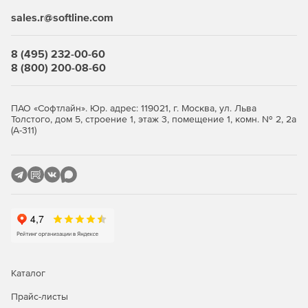
автоматически проставляются отметки уровня,
sales.r@softline.com
выноски, позиционные обозначения и размеры;
генерируется аксонометрическая схема как одного
8 (495) 232-00-60
трубопровода/воздуховода, так и всей модели
8 (800) 200-08-60
целиком – с автоматической простановкой размеров,
выносок, позиционных обозначений и иных
элементов оформления;
ПАО «Софтлайн». Юр. адрес: 119021, г. Москва, ул. Льва
Толстого, дом 5, строение 1, этаж 3, помещение 1, комн. № 2, 2а
генерируется изометрическая схема трубопровода
(А-311)
или всей модели с автоматической разбивкой
на отдельные листы и автоматической простановкой
размеров, выносок, позиционных обозначений;
автоматически составляются спецификации,
экспликации и ведомости, на основе стандартных
шаблонов, включенных в комплект поставки. Кроме
того, имеется возможность самостоятельно добавлять
и редактировать формы и шаблоны экспорта
табличных документов. Созданные документы будут
Каталог
автоматически заполняться с сохранением
в форматах MS Word, MS Excel, Rich Text Format (RTF)
Прайс-листы
и непосредственно в чертеже AutoCAD/NanoCAD