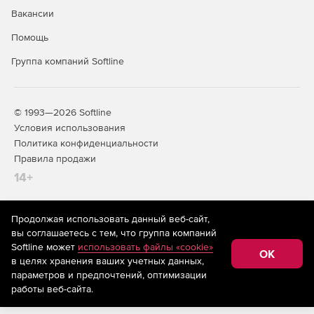
Вакансии
Помощь
Группа компаний Softline
© 1993—2026 Softline
Условия использования
Политика конфиденциальности
Правила продажи
14+
Продолжая использовать данный веб-сайт,
На информационном ресурсе store.softline.ru применяются
вы соглашаетесь с тем, что группа компаний
рекомендательные технологии
(информационные технологии
Softline может
использовать файлы «cookie»
предоставления информации на основе сбора,
OK
в целях хранения ваших учетных данных,
систематизации и анализа сведений, относящихся к
предпочтениям пользователей сети «Интернет»,
параметров и предпочтений, оптимизации
находящихся на территории Российской Федерации)
работы веб-сайта.