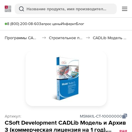
Softline
Поиск
Ме
8 (800) 200-08-60
Запрос цены
Инферит
Блог
Программы САПР и ГИС
Строительное программное обеспечение
CADLib Модель и Архив
Артикул:
MSMA1L-CT-10000000
CSoft Development CADLib Модель и Архив
3 (коммерческая лицензия на 1 год),
еще