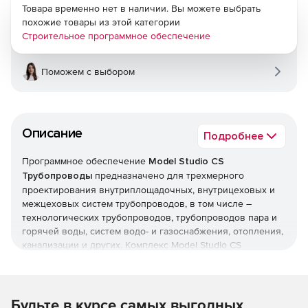
Товара временно нет в наличии. Вы можете выбрать
похожие товары из этой категории
Строительное программное обеспечение
Поможем с выбором
Описание
Подробнее
Программное обеспечение
Model Studio CS
Трубопроводы
предназначено для трехмерного
проектирования внутриплощадочных, внутрицеховых и
межцеховых систем трубопроводов, в том числе –
технологических трубопроводов, трубопроводов пара и
горячей воды, систем водо- и газоснабжения, отопления,
канализации и других. Комплекс Model Studio CS
Трубопроводы позволяет решать следующие основные
задачи: трехмерная компоновка и моделирование;
расчеты и проверка инженерных решений;
формирование и выпуск проектной и рабочей
Будьте в курсе самых выгодных