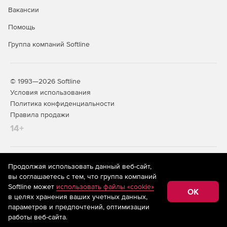
Вакансии
Помощь
Группа компаний Softline
© 1993—2026 Softline
Условия использования
Политика конфиденциальности
Правила продажи
14+
На информационном ресурсе store.softline.ru применяются
Продолжая использовать данный веб-сайт,
рекомендательные технологии
(информационные технологии
вы соглашаетесь с тем, что группа компаний
предоставления информации на основе сбора,
Softline может
использовать файлы «cookie»
систематизации и анализа сведений, относящихся к
OK
в целях хранения ваших учетных данных,
предпочтениям пользователей сети «Интернет»,
находящихся на территории Российской Федерации)
параметров и предпочтений, оптимизации
работы веб-сайта.