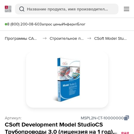
Softline
Поиск
Ме
8 (800) 200-08-60
Запрос цены
Инферит
Блог
Программы САПР и ГИС
Строительное программное обеспечение
CSoft Model Studio CS Трубопроводы
Артикул:
MSPL2N-CT-10000000
CSoft Development Model StudioCS
Трубопроводы 3.0 (лицензия на 1 год),
еще