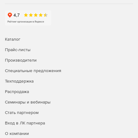
Спецификации и другие табличные документы
Для удобства работы с моделью предусмотрен
виртуальный спецификатор – всегда доступное для
просмотра специальное диалоговое окно, где состав
модели отображается в виде таблицы заданной формы.
Каталог
Прайс-листы
Производители
Специальные предложения
Техподдержка
Распродажа
Семинары и вебинары
Стать партнером
Вход в ЛК партнера
О компании