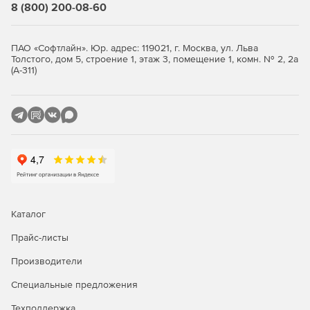
При оформлении проектных документов используются
8 (800) 200-08-60
средства формирования видов и разрезов, подсистема
автоматической простановки позиций, размеров и
выносок, а также другие инструменты. В дополнение к
ПАО «Софтлайн». Юр. адрес: 119021, г. Москва, ул. Льва
правилам оформления, основанным на ГОСТ,
Толстого, дом 5, строение 1, этаж 3, помещение 1, комн. № 2, 2а
(А-311)
пользователь может настроить собственные правила
оформления разрезов и планов чертежа.
Спецификации и другие табличные документы
Для удобства работы с моделью предусмотрен
виртуальный спецификатор – всегда доступное для
просмотра специальное диалоговое окно, где состав
модели отображается в виде таблицы заданной формы.
Каталог
Прайс-листы
Производители
Специальные предложения
Техподдержка