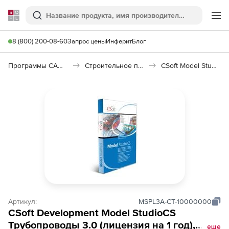
Softline
Поиск
Ме
8 (800) 200-08-60
Запрос цены
Инферит
Блог
Программы САПР и ГИС
Строительное программное обеспечение
CSoft Model Studio CS Трубопроводы
Артикул:
MSPL3A-CT-10000000
CSoft Development Model StudioCS
Трубопроводы 3.0 (лицензия на 1 год),
еще