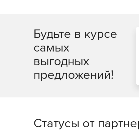
просмотра специальное диалоговое окно, где со
формы.
Будьте в курсе
самых
выгодных
предложений!
Статусы от партн