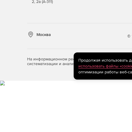
2, 2а (А-311)
Москва
© 
На информационном ресурсе store.softline.ru примен
Продолжая использовать дан
систематизации и анализа сведений, относящихся к 
использовать файлы «cooki
оптимизации работы веб-са