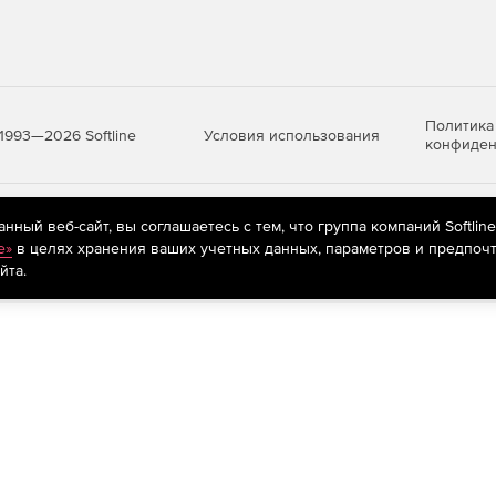
Политика
Условия использования
1993—2026 Softline
конфиден
яются
рекомендательные технологии
(информационные технологии п
ный веб-сайт, вы соглашаетесь с тем, что группа компаний Softlin
предпочтениям пользователей сети «Интернет», находящихся на те
e»
в целях хранения ваших учетных данных, параметров и предпочт
йта.