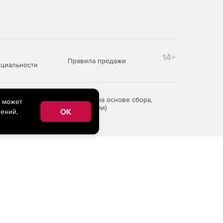
14+
Правила продажи
циальности
редоставления информации на основе сбора,
e может
рритории Российской Федерации)
OK
ений,