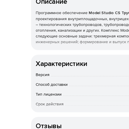
Описание
Программное обеспечение
Model Studio CS Тр
проектирования внутриплощадочных, внутрицех
– технологических трубопроводов, трубопроводо
отопления, канализации и других. Комплекс Mod
следующие основные задачи: трехмерная компо
инженерных решений; формирование и выпуск п
Компоновка оборудования
Характеристики
Для решения компоновочной задачи в Model St
инструменты и функции. Они обеспечивают удо
Версия
расстояний в любой момент и на любом этапе со
Способ доставки
База данных оборудования, изделий и матери
Тип лицензии
База данных оборудования, изделий и материало
Срок действия
не требует вызова дополнительных программ.
Тип организации
Трехмерное моделирование трубопроводов
Отзывы