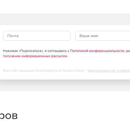
став модели отображается в виде таблицы заданной
Нажимая «Подписаться», я соглашаюсь с
Политикой конфиденциальности
, д
получение информационных рассылок
.
Этот сайт защищен SmartCaptcha от Yandex Cloud -
Уведомление об условия
еров