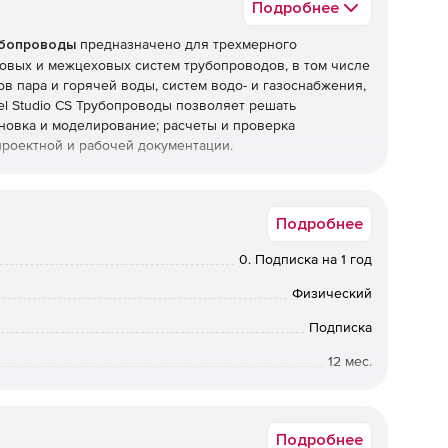
Подробнее
убопроводы
предназначено для трехмерного
овых и межцеховых систем трубопроводов, в том числе
в пара и горячей воды, систем водо- и газоснабжения,
el Studio CS Трубопроводы позволяет решать
новка и моделирование; расчеты и проверка
роектной и рабочей документации.
Подробнее
udio CS Трубопроводы предусмотрены все необходимые
бство работы и возможность проверки допустимых
0. Подписка на 1 год
здания проекта.
Физический
алов
Подписка
в Model Studio CS встроена в среду проектирования и
12 мес.
Коммерческая
Подробнее