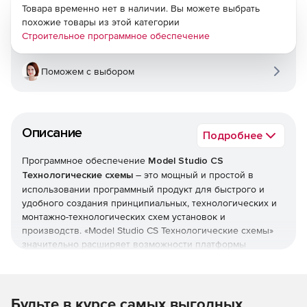
Товара временно нет в наличии. Вы можете выбрать
похожие товары из этой категории
Строительное программное обеспечение
Поможем с выбором
Описание
Подробнее
Программное обеспечение
Model Studio CS
Технологические схемы
– это мощный и простой в
использовании программный продукт для быстрого и
удобного создания принципиальных, технологических и
монтажно-технологических схем установок и
производств. «Model Studio CS Технологические схемы»
значительно расширяет возможности платформы
AutoCAD, делая работу инженера более комфортной и
эффективной.
База данных оборудования, изделий и материалов
Будьте в курсе самых выгодных