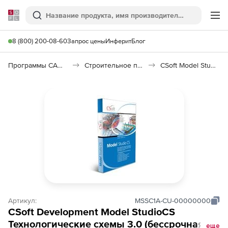
Softline
Поиск
Ме
8 (800) 200-08-60
Запрос цены
Инферит
Блог
Программы САПР и ГИС
Строительное программное обеспечение
CSoft Model Studio CS Технологические схемы
Артикул:
MSSC1A-CU-00000000
CSoft Development Model StudioCS
Технологические схемы 3.0 (бессрочная
еще