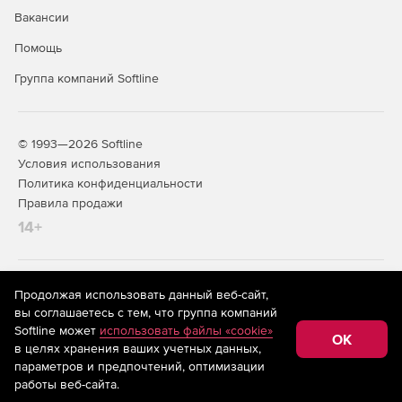
Вакансии
Помощь
Группа компаний Softline
© 1993—2026 Softline
Условия использования
Политика конфиденциальности
Правила продажи
14+
На информационном ресурсе store.softline.ru применяются
Продолжая использовать данный веб-сайт,
рекомендательные технологии
(информационные технологии
вы соглашаетесь с тем, что группа компаний
предоставления информации на основе сбора,
Softline может
использовать файлы «cookie»
систематизации и анализа сведений, относящихся к
OK
в целях хранения ваших учетных данных,
предпочтениям пользователей сети «Интернет»,
находящихся на территории Российской Федерации)
параметров и предпочтений, оптимизации
работы веб-сайта.