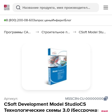
Softline
Поиск
Ме
8 (800) 200-08-60
Запрос цены
Инферит
Блог
Программы САПР и ГИС
Строительное программное обеспечение
CSoft Model Studio CS Технологические схемы
Артикул:
MSSC3N-CU-00000000
CSoft Development Model StudioCS
Технологические схемы 3.0 (бессрочная
еще