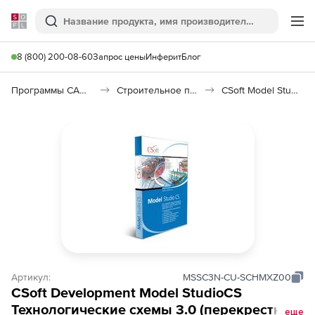
Softline
Поиск
Ме
8 (800) 200-08-60
Запрос цены
Инферит
Блог
Программы САПР и ГИС
Строительное программное обеспечение
CSoft Model Studio CS Технологические схемы
Артикул:
MSSC3N-CU-SCHMXZ00
CSoft Development Model StudioCS
Технологические схемы 3.0 (перекрестное
еще