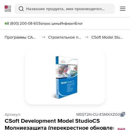
Softline
Поиск
Ме
8 (800) 200-08-60
Запрос цены
Инферит
Блог
Программы САПР и ГИС
Строительное программное обеспечение
CSoft Model Studio CS Молниезащита
Артикул:
MSST2N-CU-ESMXXZ00
CSoft Development Model StudioCS
Молниезащита (перекрестное обновление
еще