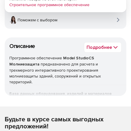
Строительное программное обеспечение
Поможем с выбором
Описание
Подробнее
Программное обеспечение
Model StudioCS
Молниезащита
предназначено для расчета и
трехмерного интерактивного проектирования
молниезащиты зданий, сооружений и открытых
территорий.
База данных оборудования, изделий и материалов
БД оборудования, изделий и материалов Model StudioCS
встроена в среду проектирования и не требует вызова
дополнительных программ.
Будьте в курсе самых выгодных
предложений!
Трехмерное проектирование и расчет молниезащиты