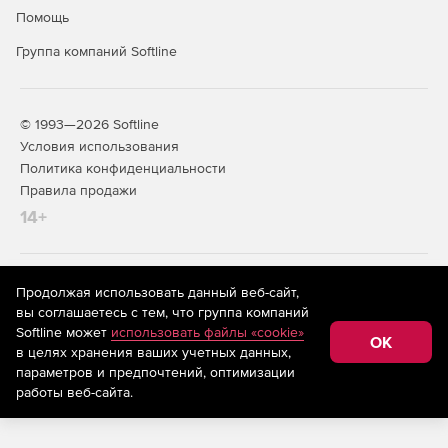
Помощь
Группа компаний Softline
© 1993—2026 Softline
Условия использования
Политика конфиденциальности
Правила продажи
14+
На информационном ресурсе store.softline.ru применяются
Продолжая использовать данный веб-сайт,
рекомендательные технологии
(информационные технологии
вы соглашаетесь с тем, что группа компаний
предоставления информации на основе сбора,
Softline может
использовать файлы «cookie»
систематизации и анализа сведений, относящихся к
OK
в целях хранения ваших учетных данных,
предпочтениям пользователей сети «Интернет»,
находящихся на территории Российской Федерации)
параметров и предпочтений, оптимизации
работы веб-сайта.