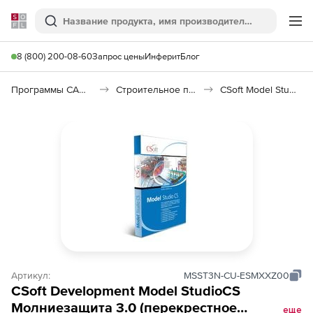
Softline
Поиск
Ме
8 (800) 200-08-60
Запрос цены
Инферит
Блог
Программы САПР и ГИС
Строительное программное обеспечение
CSoft Model Studio CS Молниезащита
Артикул:
MSST3N-CU-ESMXXZ00
CSoft Development Model StudioCS
Молниезащита 3.0 (перекрестное
еще