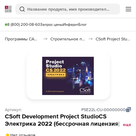
Softline
Поиск
Ме
8 (800) 200-08-60
Запрос цены
Инферит
Блог
Программы САПР и ГИС
Строительное программное обеспечение
CSoft Project Studio CS Электрика
Артикул:
PSE22L-CU-00000000
CSoft Development Project StudioCS
Электрика 2022 (бессрочная лицензия),
еще
локальная лицензия
Нет отзывов