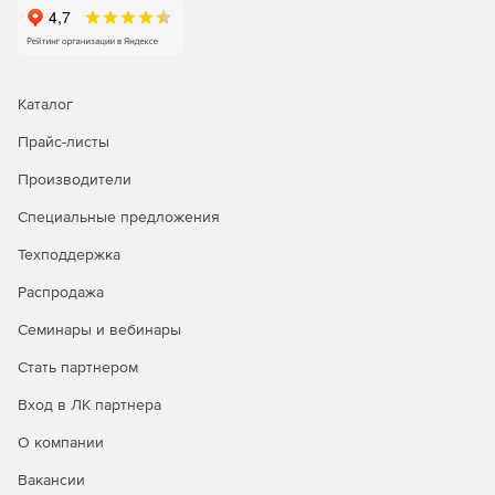
Автоматизированная раскладка кабелей в трассах.
Автоматическое формирование сечений кабельных
трасс.
Каталог
Автоматическое построение однолинейных схем.
Прайс-листы
Проверки коммутационных аппаратов и кабелей.
Производители
Автоматическая генерация выходных документов
Специальные предложения
(кабельные журналы, спецификации, отчеты по
расчету нагрузок, отчеты по расчету освещенности и
Техподдержка
т.д.).
Распродажа
Поддержка сред AutoCAD и AutoCAD Architecture
Семинары и вебинары
2007/2008/2009/2010 (32 и 64 бит)/2011 (32 и 64
бит)/2012 (32 и 64 бит).
Стать партнером
Вход в ЛК партнера
О компании
Вакансии