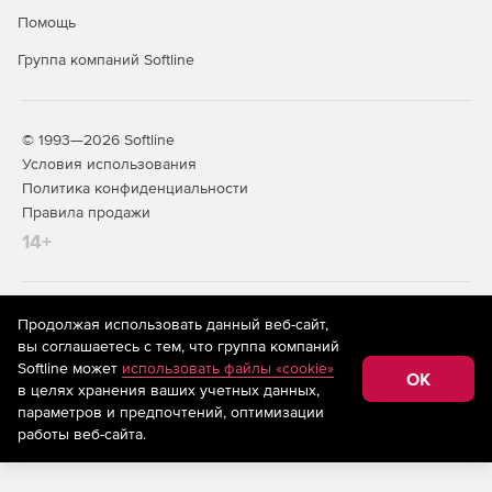
Помощь
Группа компаний Softline
© 1993—2026 Softline
Условия использования
Политика конфиденциальности
Правила продажи
14+
На информационном ресурсе store.softline.ru применяются
Продолжая использовать данный веб-сайт,
рекомендательные технологии
(информационные технологии
вы соглашаетесь с тем, что группа компаний
предоставления информации на основе сбора,
Softline может
использовать файлы «cookie»
систематизации и анализа сведений, относящихся к
OK
в целях хранения ваших учетных данных,
предпочтениям пользователей сети «Интернет»,
находящихся на территории Российской Федерации)
параметров и предпочтений, оптимизации
работы веб-сайта.