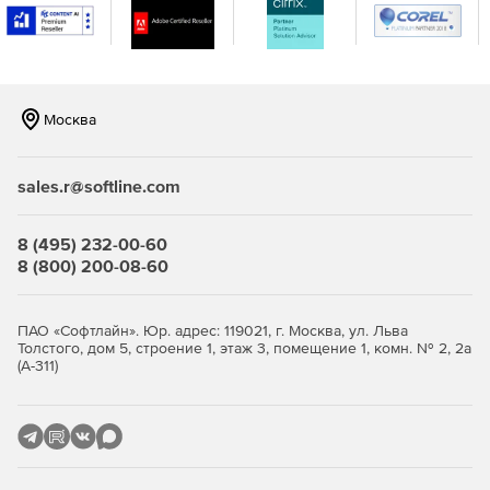
Вывод разности загрузки фаз, расчет тока на каждой
фазе фидера.
Вычисление токов утечки и проверка уставки УЗО.
Москва
Расчет падения напряжения.
Автоматическая маркировка оборудования.
sales.r@softline.com
Создание контрольных соединений.
8 (495) 232-00-60
8 (800) 200-08-60
Задание аппаратам фидера дополнительных
устройств (контактные приставки, независимые
расцепители, трансформаторы тока, амперметры,
ПАО «Софтлайн». Юр. адрес: 119021, г. Москва, ул. Льва
вольтметры, счетчики и т. д.).
Толстого, дом 5, строение 1, этаж 3, помещение 1, комн. № 2, 2а
(А-311)
Автоматический расчет числа жил и длин кабелей.
Автоматическое определение расхода кабельных
конструкций.