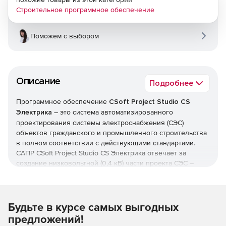
Строительное программное обеспечение
Поможем с выбором
Описание
Подробнее
Программное обеспечение
CSoft Project Studio CS
Электрика
– это система автоматизированного
проектирования системы электроснабжения (СЭС)
объектов гражданского и промышленного строительства
в полном соответствии с действующими стандартами.
САПР CSoft Project Studio CS Электрика отвечает за
создание низковольтной (0,4 кВ) части проекта СЭС –
инструментарий решения позволяет проектировать как
внутреннее электрическое освещение, так и силовое
электроснабжение жилых, общественных и
производственных зданий и сооружений. Программный
Будьте в курсе самых выгодных
комплекс CSoft Project Studio CS Электрика разработан на
предложений!
основе положений действующей нормативно-