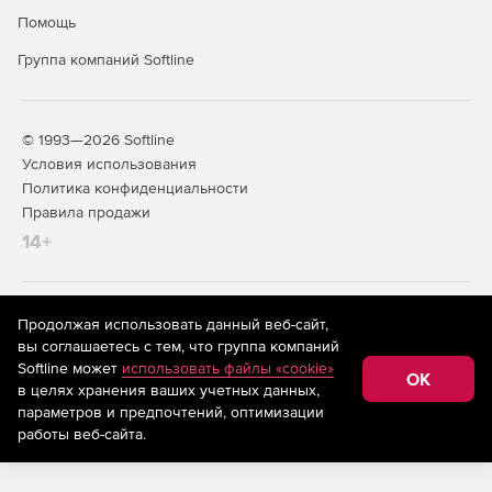
Помощь
Группа компаний Softline
© 1993—2026 Softline
Условия использования
Политика конфиденциальности
Правила продажи
14+
На информационном ресурсе store.softline.ru применяются
Продолжая использовать данный веб-сайт,
рекомендательные технологии
(информационные технологии
вы соглашаетесь с тем, что группа компаний
предоставления информации на основе сбора,
Softline может
использовать файлы «cookie»
систематизации и анализа сведений, относящихся к
OK
в целях хранения ваших учетных данных,
предпочтениям пользователей сети «Интернет»,
находящихся на территории Российской Федерации)
параметров и предпочтений, оптимизации
работы веб-сайта.