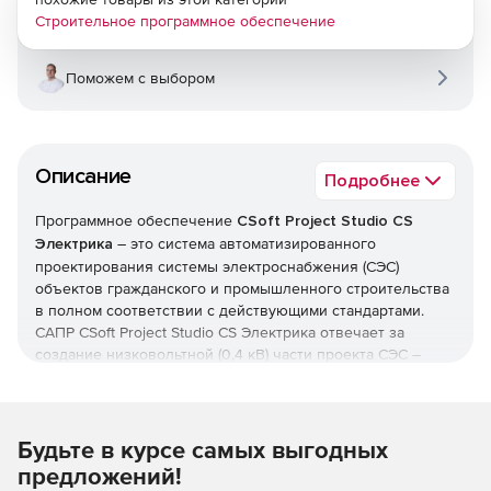
Строительное программное обеспечение
Поможем с выбором
Описание
Подробнее
Программное обеспечение
CSoft Project Studio CS
Электрика
– это система автоматизированного
проектирования системы электроснабжения (СЭС)
объектов гражданского и промышленного строительства
в полном соответствии с действующими стандартами.
САПР CSoft Project Studio CS Электрика отвечает за
создание низковольтной (0,4 кВ) части проекта СЭС –
инструментарий решения позволяет проектировать как
внутреннее электрическое освещение, так и силовое
электроснабжение жилых, общественных и
производственных зданий и сооружений. Программный
Будьте в курсе самых выгодных
комплекс CSoft Project Studio CS Электрика разработан на
предложений!
основе положений действующей нормативно-