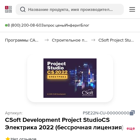
Softline
Поиск
Ме
8 (800) 200-08-60
Запрос цены
Инферит
Блог
Программы САПР и ГИС
Строительное программное обеспечение
CSoft Project Studio CS Электрика
Артикул:
PSE22N-CU-00000000
CSoft Development Project StudioCS
Электрика 2022 (бессрочная лицензия),
еще
сетевая лицензия, серверная часть
Нет отзывов