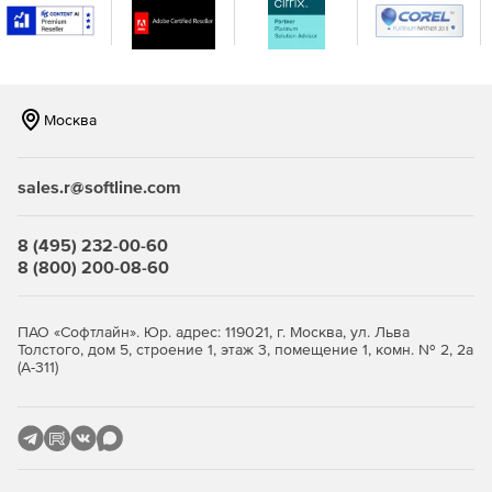
Вывод разности загрузки фаз, расчет тока на каждой
фазе фидера.
Вычисление токов утечки и проверка уставки УЗО.
Москва
Расчет падения напряжения.
Автоматическая маркировка оборудования.
sales.r@softline.com
Создание контрольных соединений.
8 (495) 232-00-60
8 (800) 200-08-60
Задание аппаратам фидера дополнительных
устройств (контактные приставки, независимые
расцепители, трансформаторы тока, амперметры,
ПАО «Софтлайн». Юр. адрес: 119021, г. Москва, ул. Льва
вольтметры, счетчики и т. д.).
Толстого, дом 5, строение 1, этаж 3, помещение 1, комн. № 2, 2а
(А-311)
Автоматический расчет числа жил и длин кабелей.
Автоматическое определение расхода кабельных
конструкций.