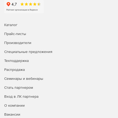
Автоматизированная раскладка кабелей в трассах.
Автоматическое формирование сечений кабельных
трасс.
Каталог
Автоматическое построение однолинейных схем.
Прайс-листы
Проверки коммутационных аппаратов и кабелей.
Производители
Автоматическая генерация выходных документов
Специальные предложения
(кабельные журналы, спецификации, отчеты по
расчету нагрузок, отчеты по расчету освещенности и
Техподдержка
т.д.).
Распродажа
Поддержка сред AutoCAD и AutoCAD Architecture
Семинары и вебинары
2007/2008/2009/2010 (32 и 64 бит)/2011 (32 и 64
бит)/2012 (32 и 64 бит).
Стать партнером
Вход в ЛК партнера
О компании
Вакансии