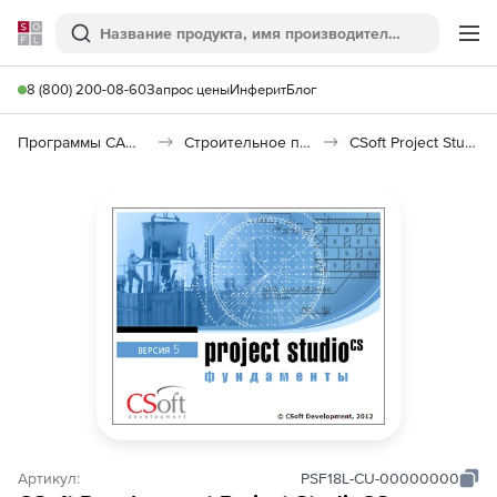
Softline
Поиск
Ме
8 (800) 200-08-60
Запрос цены
Инферит
Блог
Программы САПР и ГИС
Строительное программное обеспечение
CSoft Project Studio CS Фундаменты
Артикул:
PSF18L-CU-00000000