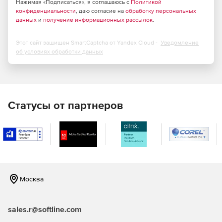
Характеристики CSoft Project Studio CS Фундаменты:
Нажимая «Подписаться», я соглашаюсь с
Политикой
конфиденциальности
, даю согласие на
обработку персональных
данных
и
получение информационных рассылок
.
Разработка чертежей марок КЖ и КЖИ в соответствии
с российскими стандартами в среде AutoCAD,
Autodesk Architectural Desktop, AutoCAD Architecture,
Этот сайт защищен SmartCaptcha от Yandex Cloud -
Уведомление
Autodesk Building Systems, AutoCAD MEP.
об условиях обработки данных
Российская система для российских
проектировщиков (Сертификат соответствия ГОСТ Р
№ РОСС RU.СП15. Н00473№ 0896020).
Статусы от партнеров
Поддержка 32- и 64-разрядных версий Windows XP,
Windows Vista, Windows 7.
Оформление выходной документации в соответствии
со стандартами СПДС.
Расчет, конструирование и подготовка чертежей
Москва
столбчатых фундаментов на естественном и свайных
основаниях.
sales.r@softline.com
Автоматическая раскладка рандбалок и разверток
стен подвалов из сборных бетонных блоков с