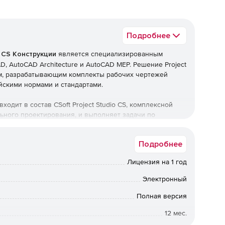
Подробнее
o CS Конструкции
является специализированным
 AutoCAD Architecture и AutoCAD MEP. Решение Project
ам, разрабатывающим комплекты рабочих чертежей
йскими нормами и стандартами.
ходит в состав CSoft Project Studio CS, комплексной
ьного проектирования, и выполняет задачи по
влению проектом и оформлению чертежей в
Подробнее
укции:
Лицензия на 1 год
ветствии с российскими стандартами в среде AutoCAD,
Электронный
tecture, Autodesk Building Systems, AutoCAD MEP.
Полная версия
тичного и детального армирования.
12 мес.