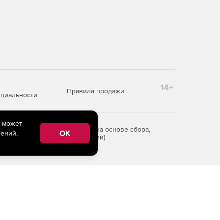
14+
Правила продажи
циальности
e может
редоставления информации на основе сбора,
OK
ений,
рритории Российской Федерации)