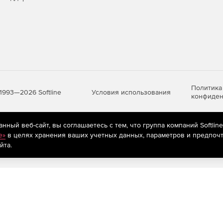
Политика
Условия использования
1993—2026 Softline
конфиден
ный веб-сайт, вы соглашаетесь с тем, что группа компаний Softlin
яются
рекомендательные технологии
(информационные технологии п
e»
в целях хранения ваших учетных данных, параметров и предпочт
предпочтениям пользователей сети «Интернет», находящихся на те
йта.