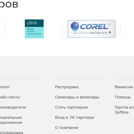
еров
талог
Распродажа
Вакансии
айс-листы
Семинары и вебинары
Помощь
оизводители
Стать партнером
Группа к
Softline
пециальные
Вход в ЛК партнера
редложения
О компании
хподдержка