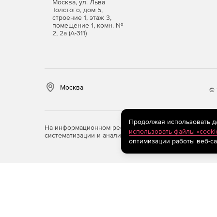
Москва, ул. Льва
Толстого, дом 5,
строение 1, этаж 3,
помещение 1, комн. №
2, 2а (А-311)
Москва
© 
Продолжая использовать дан
На информационном ресурсе store.softline.ru примен
использовать файлы «cooki
систематизации и анализа сведений, относящихся к 
оптимизации работы веб-са