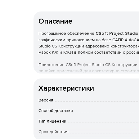
Описание
Программное обеспечение
CSoft Project Studi
графическим приложением на базе САПР AutoCAD,
Studio CS Конструкции адресовано конструктор
марок КЖ и КЖИ в полном соответствии с росси
Приложение CSoft Project Studio CS Конструкции в
линейки приложений для архитектурно-строител
созданию рабочих чертежей армирования, упра
соответствии с требованиями СПДС.
Характеристики
Характеристики CSoft Project Studio CS Констр
Версия
Разработка чертежей марок КЖ и КЖИ в соот
Способ доставки
Autodesk Architectural Desktop, AutoCAD Archi
Тип лицензии
Доступ к универсальным инструментам схема
Срок действия