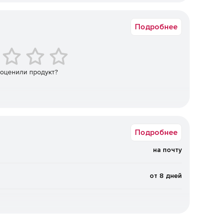
ия по СНиП 2.03.01–84, СП 52–101–2003.
Коммерческая
ировщиков (Сертификат соответствия ГОСТ Р № РОСС
Подробнее
 XP, Windows Vista, Windows 7.
 оценили продукт?
ых изделий.
ирование сварных сеток по ГОСТ 23279–85.
ий.
Подробнее
: хомутов, шпилек, спиралей, фиксаторов и т. д.
на почту
зовательских закладных изделий.
от 8 дней
ами металлопроката.
я ведомость расхода стали и ведомости деталей.