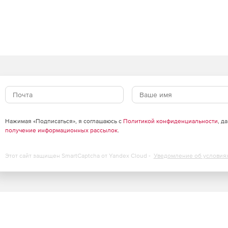
 интерфейс с Autodesk Architectural Desktop, AutoCAD
CAD MEP).
ведомостей.
на участках перекрытия.
Project Studio CS Архитектура и CSoft Project Studio CS
Нажимая «Подписаться», я соглашаюсь с
Политикой конфиденциальности
, д
получение информационных рассылок
.
Этот сайт защищен SmartCaptcha от Yandex Cloud -
Уведомление об условия