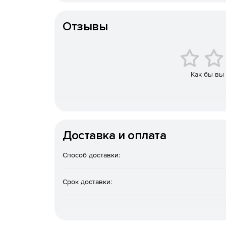
Автоматический контроль норм проектирован
Тип организации
Отзывы
Российская система для российских проект
RU.СП15.Н00473 № 0896020).
Поддержка 32- и 64-разрядных версий Windows
Как бы вы
Автоматическое специфицирование арматурн
Автоматическое проектирование и специфиц
Отрисовка нестандартных арматурных издел
Доставка и оплата
Автоматическая отрисовка арматурных изделий
Способ доставки:
Использование стандартных и создание поль
Срок доставки:
Расширенные возможности работы с элемент
Получение всех видов спецификаций, включа