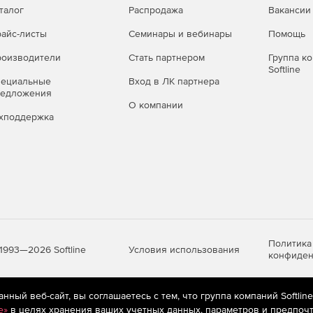
талог
Распродажа
Вакансии
айс-листы
Семинары и вебинары
Помощь
оизводители
Стать партнером
Группа к
Softline
пециальные
Вход в ЛК партнера
редложения
О компании
хподдержка
Политика
Условия использования
1993—2026 Softline
конфиден
ный веб-сайт, вы соглашаетесь с тем, что группа компаний Softlin
яются
рекомендательные технологии
(информационные технологии п
e»
в целях хранения ваших учетных данных, параметров и предпочт