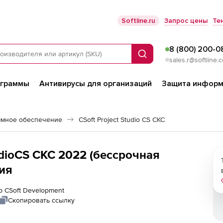
Softline.ru
Запрос цены
Те
8 (800) 200-0
Поиск
sales.r@softline.
ограммы
Антивирусы для организаций
Защита информ
ммное обеспечение
CSoft Project Studio CS СКС
udioCS СКС 2022 (бессрочная
ия
р CSoft Development
Скопировать ссылку