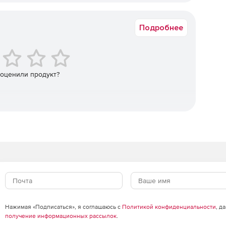
Коммерческая
Подробнее
.
 оценили продукт?
здания.
этажа и здания.
оссов телефонии здания.
ментов (спецификация, кабельные журналы, схемы
урная схема, таблицы прокладки кабелей).
Нажимая «Подписаться», я соглашаюсь с
Политикой конфиденциальности
, д
получение информационных рассылок
.
 вокруг инструмента «Менеджер проекта» – фактически