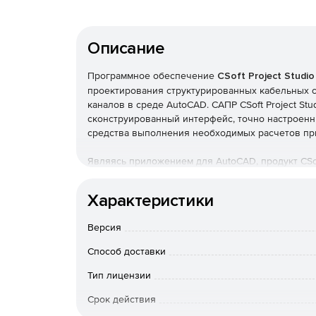
Описание
Программное обеспечение
CSoft Project Studi
проектирования структурированных кабельных с
каналов в среде AutoCAD. САПР CSoft Project St
сконструированный интерфейс, точно настроенн
средства выполнения необходимых расчетов пр
Являясь приложением для AutoCAD, продукт CSoft
архитектурную подоснову любого формата, под
изображения, OLE-объекты и т. д.), а при исполь
Характеристики
Architecture – работать с DWG-файлами, созданн
Версия
Инструментарий CSoft Project Studio CS СКС да
проектировании структурированных кабельных с
Способ доставки
Система GeoniCS полностью поддерживает платф
графических платформ AutoCAD 2007/2008/2009
Тип лицензии
Срок действия
Задачи, решаемые при помощи CSoft Project S