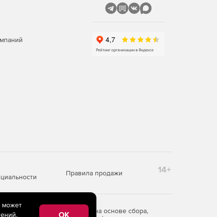
омпаний
14+
Правила продажи
циальности
e может
редоставления информации на основе сбора,
OK
ений,