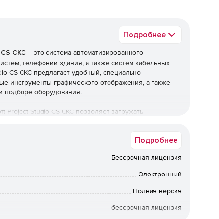
Подробнее
o CS СКС
– это система автоматизированного
истем, телефонии здания, а также систем кабельных
udio CS СКС предлагает удобный, специально
ые инструменты графического отображения, а также
и подборе оборудования.
 Project Studio CS СКС позволяет загружать
держиваемого этой системой (DWG-файлы, растровые
зовании Autodesk Architectural Desktop или AutoCAD
Подробнее
ыми в этих программах.
Бессрочная лицензия
ет возможность повышать эффективность труда при
истем, на сленге проектировщиков – «слаботочки».
Электронный
ормы AutoCAD 2013 и 2014 (32 и 64 бит). Поддержка
 прекращена.
Полная версия
бессрочная лицензия
tudio CS СКС: