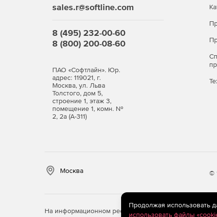
позволяет изменять их характеристики.
sales.r@softline.com
Ка
Пр
8 (495) 232-00-60
Пр
8 (800) 200-08-60
С
п
ПАО «Софтлайн». Юр.
адрес: 119021, г.
Те
Москва, ул. Льва
Толстого, дом 5,
строение 1, этаж 3,
помещение 1, комн. №
2, 2а (А-311)
Москва
© 
Продолжая использовать дан
На информационном ресурсе store.softline.ru примен
использовать файлы «cooki