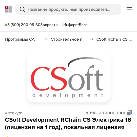
Softline
Поиск
Ме
8 (800) 200-08-60
Запрос цены
Инферит
Блог
Программы САПР и ГИС
Строительное программное обеспечение
CSoft RChain CS Электрика
Артикул:
RCE18L-CT-10000000
CSoft Development RChain CS Электрика 18
(лицензия на 1 год), локальная лицензия