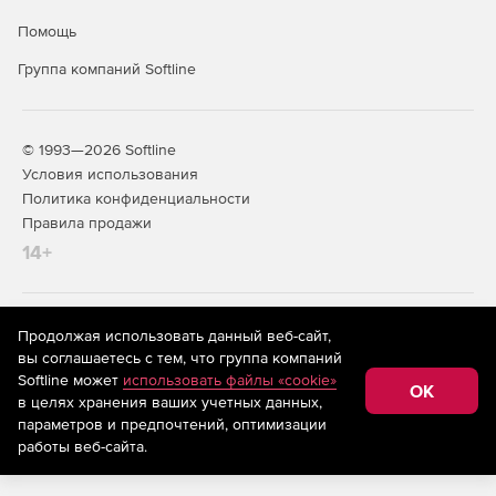
Помощь
Группа компаний Softline
© 1993—2026 Softline
Условия использования
Политика конфиденциальности
Правила продажи
14+
На информационном ресурсе store.softline.ru применяются
Продолжая использовать данный веб-сайт,
рекомендательные технологии
(информационные технологии
вы соглашаетесь с тем, что группа компаний
предоставления информации на основе сбора,
Softline может
использовать файлы «cookie»
систематизации и анализа сведений, относящихся к
OK
в целях хранения ваших учетных данных,
предпочтениям пользователей сети «Интернет»,
находящихся на территории Российской Федерации)
параметров и предпочтений, оптимизации
работы веб-сайта.