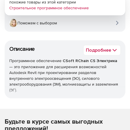
похожие товары из этой категории
Строительное программное обеспечение
Поможем с выбором
Описание
Подробнее
Программное обеспечение
CSoft RChain CS Электрика
— это приложение для расширения возможностей
Autodesk Revit при проектировании разделов
внутреннего электроосвещения (ЭО), силового
электрооборудования (ЭМ), молниезащиты и заземления
(ЭГ).
Решение RChain CS Электрика предназначено для таких
задач, как: в автоматическом режиме расставить в
помещении светильники, сформировать однолинейные
схемы, рассчитать и построить зоны молниезащиты.
Будьте в курсе самых выгодных
предложений!