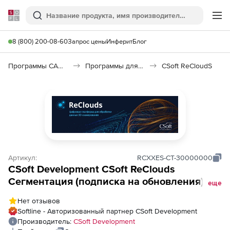
Softline
Поиск
Ме
8 (800) 200-08-60
Запрос цены
Инферит
Блог
Программы САПР и ГИС
Программы для дизайна, визуализации и анимации
CSoft ReCloudS
Артикул:
RCXXES-CT-30000000
CSoft Development CSoft ReClouds
Сегментация (подписка на обновления), на
еще
3 года
Нет отзывов
Softline - Авторизованный партнер CSoft Development
Производитель:
CSoft Development