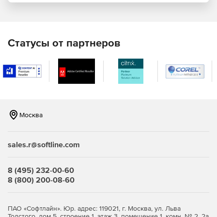
данные трехмерного лазерного сканирования (LIDAR);
результаты работы различных фотограмметрических
программно-аппаратных систем, предназначенных
для получения трехмерных данных;
Статусы от партнеров
батиметрическая съемка и другие дистанционные или
контактные методы, результатом использования
которых является формирование трехмерных
облаков точек.
Москва
sales.r@softline.com
8 (495) 232-00-60
8 (800) 200-08-60
ПАО «Софтлайн». Юр. адрес: 119021, г. Москва, ул. Льва
Толстого, дом 5, строение 1, этаж 3, помещение 1, комн. № 2, 2а