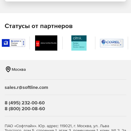
данные трехмерного лазерного сканирования (LIDAR);
результаты работы различных фотограмметрических
программно-аппаратных систем, предназначенных
для получения трехмерных данных;
Статусы от партнеров
батиметрическая съемка и другие дистанционные или
контактные методы, результатом использования
которых является формирование трехмерных
облаков точек.
Москва
sales.r@softline.com
8 (495) 232-00-60
8 (800) 200-08-60
ПАО «Софтлайн». Юр. адрес: 119021, г. Москва, ул. Льва
Толстого, дом 5, строение 1, этаж 3, помещение 1, комн. № 2, 2а