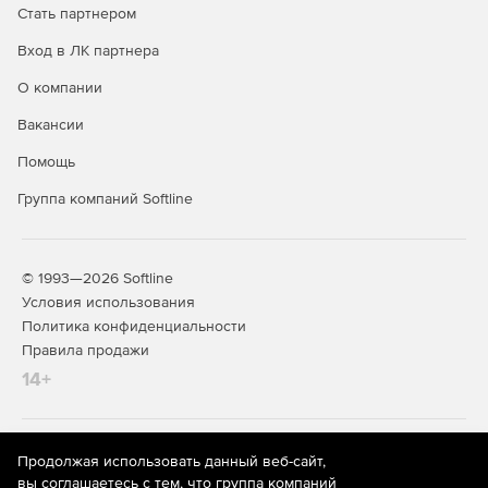
Стать партнером
Вход в ЛК партнера
О компании
Вакансии
Помощь
Группа компаний Softline
© 1993—2026 Softline
Условия использования
Политика конфиденциальности
Правила продажи
14+
На информационном ресурсе store.softline.ru применяются
Продолжая использовать данный веб-сайт,
рекомендательные технологии
(информационные технологии
вы соглашаетесь с тем, что группа компаний