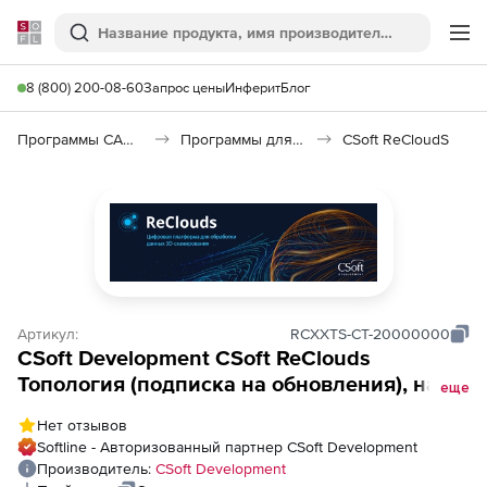
Softline
Поиск
Ме
8 (800) 200-08-60
Запрос цены
Инферит
Блог
Программы САПР и ГИС
Программы для дизайна, визуализации и анимации
CSoft ReCloudS
Артикул:
RCXXTS-CT-20000000
CSoft Development CSoft ReClouds
Топология (подписка на обновления), на 2
еще
года
Нет отзывов
Softline - Авторизованный партнер CSoft Development
Производитель:
CSoft Development