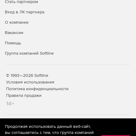
Стать партнером
имеющие COM-интерфейс.
Вход в ЛК партнера
О компании
Вакансии
Помощь
Группа компаний Softline
© 1993—2026 Softline
Условия использования
Политика конфиденциальности
Правила продажи
14+
На информационном ресурсе store.softline.ru применяются
Продолжая использовать данный веб-сайт,
рекомендательные технологии
(информационные технологии
вы соглашаетесь с тем, что группа компаний
предоставления информации на основе сбора,