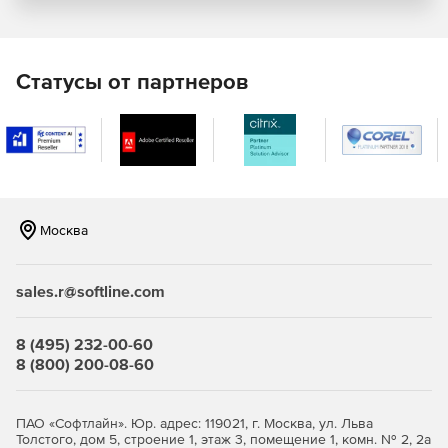
на страницы.
Коррекция сканированных изображений. CSoft
RasterID предлагает возможности повышения
Статусы от партнеров
качества сканированных растровых изображений как
в ручном, так и в пакетном режимах.
Поиск и распознавание штампа (индексация).
Отсканированный документ может быть помещен в
систему документооборота. Для поиска документа
формируется карточка с атрибутами, полностью его
описывающими. Всю эту информацию можно брать из
Москва
штампа документа.
Распознавание текстов. Дополнительный модуль OCR
sales.r@softline.com
ABBYY FineReader позволяет распознавать большие
объемы текста хорошего и среднего качества,
8 (495) 232-00-60
выполненного шрифтами обычного начертания. Для
8 (800) 200-08-60
распознавания текстов использующих декоративные
шрифты или специальные символы предусмотрена
возможность обучения символам.
ПАО «Софтлайн». Юр. адрес: 119021, г. Москва, ул. Льва
Толстого, дом 5, строение 1, этаж 3, помещение 1, комн. № 2, 2а