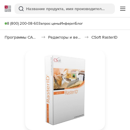
Softline
Поиск
Ме
8 (800) 200-08-60
Запрос цены
Инферит
Блог
Программы САПР и ГИС
Редакторы и векторизаторы
CSoft RasterID