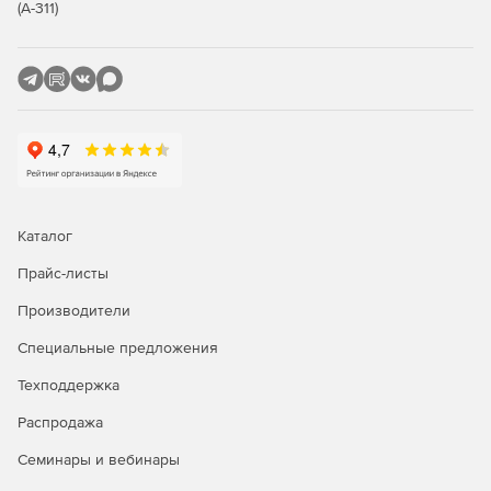
Передача распознанных данных из штампа. В CSoft
(А-311)
RasterID реализованы наиболее распространенные
приемники данных – Microsoft Excel, Access, TDMS,
ODBC, текстовый файл с разделителями.
Пользователь может самостоятельно создавать и
подключать приемники данных к своим системам.
Автоматизация обработки. Необходимый набор
команд для обработки задается простым
перетаскиванием команды из списка в поле сценария
в диалоге «Мастер командных файлов».
Каталог
Виртуальный сканер. Виртуальный сканер в CSoft
Прайс-листы
RasterID позволяет задать сценарий обработки и
указать папку на диске, в которой будут появляться
Производители
отсканированные изображения.
Специальные предложения
ActiveX – CSRasterTT. В работе CSoft RasterID
Техподдержка
использует управляющий элемент ActiveX –
CSRasterTT. Для работы с ним можно использовать
Распродажа
стандартные средства разработки: объектно-
Семинары и вебинары
ориентированные языки программирования, такие
как Microsoft Visual Basic, Visual C++, Borland Delphi,