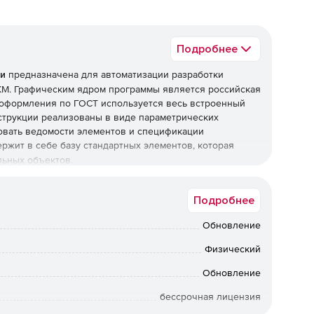
Подробнее
и
предназначена для автоматизации разработки
КМ. Графическим ядром программы является российская
 оформления по ГОСТ используется весь встроенный
трукции реализованы в виде параметрических
овать ведомости элементов и спецификации
ержит в себе
базу стандартных элементов, которая
льных объектов.
Подробнее
аллических конструкций;
Обновление
лий, включенных в металлические конструкции;
Физический
Обновление
ементов и спецификаций металлопроката.
бессрочная лицензия