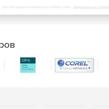
Этот сайт защищен SmartCaptcha от Yandex Cloud -
Уведомление об условия
еров