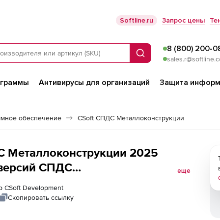
Softline.ru
Запрос цены
Те
8 (800) 200-0
Поиск
sales.r@softline.
ограммы
Антивирусы для организаций
Защита информ
ммное обеспечение
CSoft СПДС Металлоконструкции
ДС Металлоконструкции 2025
 версий СПДС
еще
 лицензия, серверная часть
р CSoft Development
Скопировать ссылку