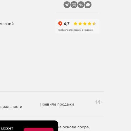
омпаний
14+
Правила продажи
циальности
редоставления информации на основе сбора,
e может