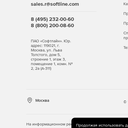
sales.r@softline.com
Ка
Пр
8 (495) 232-00-60
Пр
8 (800) 200-08-60
С
п
ПАО «Софтлайн». Юр.
адрес: 119021, г.
Те
Москва, ул. Льва
Толстого, дом 5,
строение 1, этаж 3,
помещение 1, комн. №
2, 2а (А-311)
Москва
© 
На информационном ресурсе store.softline.ru примен
Продолжая использовать дан