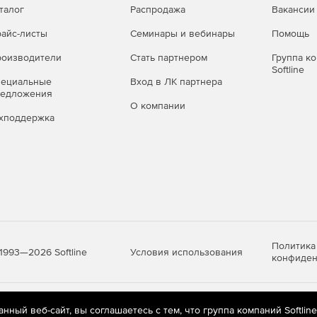
талог
Распродажа
Вакансии
айс-листы
Семинары и вебинары
Помощь
оизводители
Стать партнером
Группа к
Softline
пециальные
Вход в ЛК партнера
редложения
О компании
хподдержка
Политика
Условия использования
1993—2026 Softline
конфиден
яются
рекомендательные технологии
(информационные технологии п
ный веб-сайт, вы соглашаетесь с тем, что группа компаний Softlin