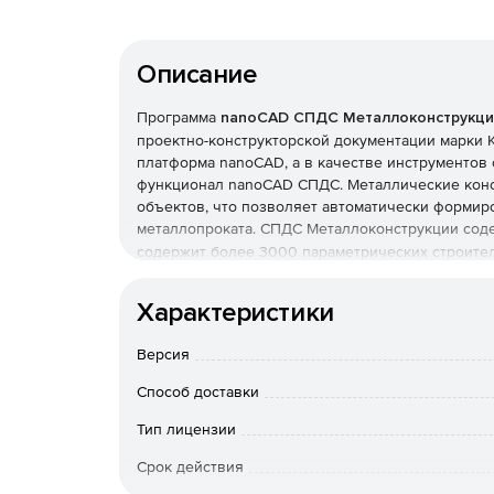
Описание
Программа
nanoCAD СПДС Металлоконструкци
проектно-конструкторской документации марки 
платформа nanoCAD, а в качестве инструментов
функционал nanoCAD СПДС. Металлические конс
объектов, что позволяет автоматически формир
металлопроката. СПДС Металлоконструкции
сод
содержит более 3000 параметрических строите
Основные задачи, решаемые программой:
Характеристики
оформление чертежей видов и разрезов мет
Версия
создание различных видов элементов и изде
Способ доставки
Тип лицензии
автоматическое формирование ведомости эл
Срок действия