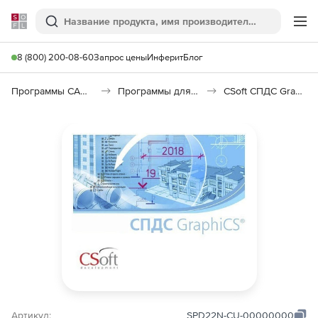
Softline
Поиск
Ме
8 (800) 200-08-60
Запрос цены
Инферит
Блог
Программы САПР и ГИС
Программы для документооборота
CSoft СПДС GraphiCS 2026
Артикул:
SPD22N-CU-00000000