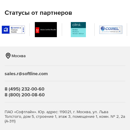
Характеристики CSoft СПДС GraphiCS:
Статусы от партнеров
Элементы оформления рабочих чертежей.
Удобству
оформления проектной документации способствует
то, что графическим обозначениям элементов ГОСТ
соответствуют объекты СПДС, размещенные на одной
панели инструментов или ленте (для AutoCAD старше
2010).
Утилиты оформления.
Утилиты оформления
Москва
упрощают работу проектировщика, обеспечивая
создание пользовательской штриховки,
sales.r@softline.com
упорядоченное расположение копий объектов,
раскладку плитки, задание концевых маркеров и
многое другое.
8 (495) 232-00-60
8 (800) 200-08-60
Сервисные функции.
Предоставляют инструменты
для управления поведением объектов:
масштабирование, менеджер объектов, настройки
ПАО «Софтлайн». Юр. адрес: 119021, г. Москва, ул. Льва
СПДС.
Толстого, дом 5, строение 1, этаж 3, помещение 1, комн. № 2, 2а
(А-311)
Масштабирование объектов СПДС.
Масштаб