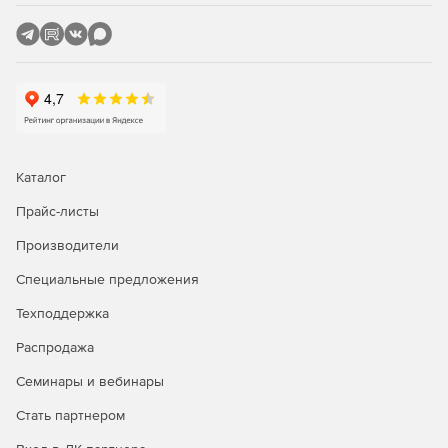
элементов оформления чертежа позволяет упростить
оформление, исключить масштабирование
изображения конструкции и ее элементов.
Применение масштаба символов позволяет избежать
создания множества размерных и текстовых стилей.
Настройки CSoft СПДС GraphiCS.
Инструмент
помогает автоматически осуществлять контроль
соответствия применяемому на предприятии
Каталог
стандарту, а в его отсутствие – нормам системы
проектной документации для строительства (СПДС).
Прайс-листы
Производители
Менеджер объектов.
Для управления
библиотечными элементами и элементами
Специальные предложения
оформления чертежа предусмотрена
инструментальная палитра Менеджер объектов,
Техподдержка
состоящая из трех закладок: объекты, база элементов
Распродажа
и объемы.
Семинары и вебинары
Специализированные инструменты.
Специализированные возможности обеспечиваются
Стать партнером
уникальным набором инструментов, позволяющим