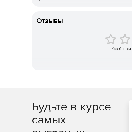
Тип организации
Характеристики CSoft СПДС GraphiCS:
Отзывы
Элементы оформления рабочих чертежей.
способствует то, что графическим обозначе
размещенные на одной панели инструментов 
Утилиты оформления.
Утилиты оформления 
Как бы вы
создание пользовательской штриховки, упо
плитки, задание концевых маркеров и многое
Сервисные функции.
Предоставляют инстру
масштабирование, менеджер объектов, наст
Масштабирование объектов СПДС.
Масшта
оформление, исключить масштабирование из
Будьте в курсе
масштаба символов позволяет избежать созд
самых
Настройки CSoft СПДС GraphiCS.
Инструмен
соответствия применяемому на предприятии с
проектной документации для строительства (