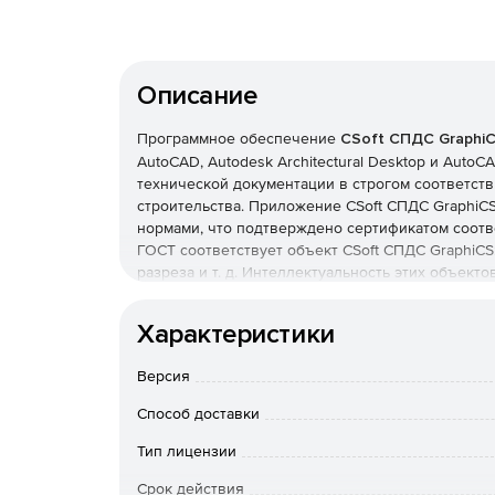
Описание
Программное обеспечение
CSoft СПДС Graphi
AutoCAD, Autodesk Architectural Desktop и AutoC
технической документации в строгом соответст
строительства. Приложение CSoft СПДС GraphiCS
нормами, что подтверждено сертификатом соот
ГОСТ соответствует объект CSoft СПДС GraphiCS:
разреза и т. д. Интеллектуальность этих объект
графическое представление и задавать атрибу
Характеристики
Более 30 табличных форм и возможность автом
безошибочно формировать отчетную часть доку
Версия
3000 параметрических строительных объектов, т
фундаментные блоки, металлопрокат, крепеж и т.
Способ доставки
Программа интуитивно понятна и практически н
полностью сосредотачиваться на решении инже
Тип лицензии
в электронном виде. Автоматический нормоконт
Срок действия
стандартизированный выпуск документов.