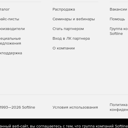
ДС GraphiCS: блоки AutoCAD, универсальные маркеры,
талог
Распродажа
Вакансии
айс-листы
Семинары и вебинары
Помощь
ами.
Таблицы CSoft СПДС GraphiCS автоматизируют
каций, если используют связь с данными чертежа.
оизводители
Стать партнером
Группа к
Softline
следующих объектов чертежа: элементы оформления
пециальные
Вход в ЛК партнера
. д.), универсальные маркеры, группы СПДС, атрибуты
редложения
ы.
О компании
хподдержка
Политика
Условия использования
1993—2026 Softline
конфиден
ный веб-сайт, вы соглашаетесь с тем, что группа компаний Softlin