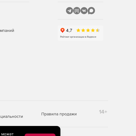
омпаний
14+
Правила продажи
циальности
e может