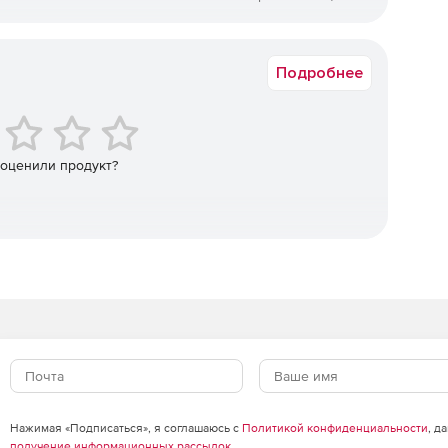
Коммерческая
Подробнее
Удобству оформления проектной документации
ниям элементов ГОСТ соответствуют объекты СПДС,
или ленте (для AutoCAD старше 2010).
упрощают работу проектировщика, обеспечивая
 оценили продукт?
рядоченное расположение копий объектов, раскладку
 другое.
менты для управления поведением объектов:
ройки СПДС.
б элементов оформления чертежа позволяет упростить
ображения конструкции и ее элементов. Применение
ания множества размерных и текстовых стилей.
т помогает автоматически осуществлять контроль
тандарту, а в его отсутствие – нормам системы
Нажимая «Подписаться», я соглашаюсь с
Политикой конфиденциальности
, д
СПДС).
получение информационных рассылок
.