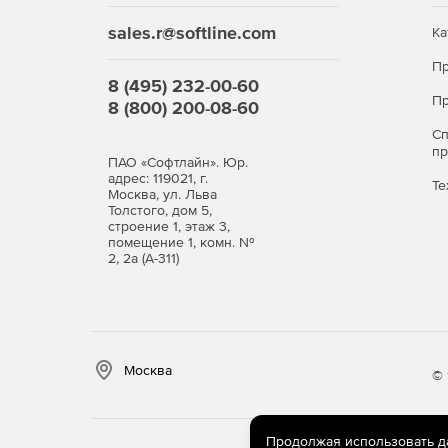
работать со следующими объектами CSoft СП
sales.r@softline.com
Ка
группы, таблицы, библиотечные элементы.
Пр
Связь данных чертежа с табличными форм
8 (495) 232-00-60
часть работы по получению готовых специфи
Пр
8 (800) 200-08-60
Передача данных в таблицы возможна для 
С
СПДС (выноски, отметки уровней, штампы и т
п
блоков AutoCAD и параметрические элемент
ПАО «Софтлайн». Юр.
адрес: 119021, г.
Те
Москва, ул. Льва
Толстого, дом 5,
строение 1, этаж 3,
помещение 1, комн. №
2, 2а (А-311)
Москва
© 
Продолжая использовать дан