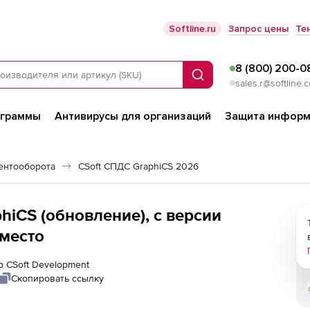
Softline.ru
Запрос цены
Те
8 (800) 200-0
Поиск
sales.r@softline.
ограммы
Антивирусы для организаций
Защита информ
ентооборота
CSoft СПДС GraphiCS 2026
hiCS (обновление), с версии
 место
р CSoft Development
Скопировать ссылку