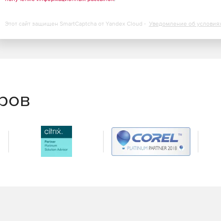
иотечными элементами и элементами оформления
Этот сайт защищен SmartCaptcha от Yandex Cloud -
Уведомление об условия
литра Менеджер объектов, состоящая из трех
.
лизированные возможности обеспечиваются
ющим создавать пользовательские объекты, управлять
ичные формы.
еров
ДС GraphiCS является мощным средством организации и
ельном локальном файле чертежа-документа или в базе
араметрический инструмент для создания типовых
ьно для создания связи между произвольным
 формой, под которой подразумевается любая
анная инструментом таблицы CSoft СПДС GraphiCS.
ских форм реализован редактор, позволяющий