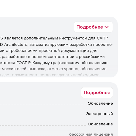
Подробнее
CS
является дополнительным инструментом для САПР
AD Architecture, автоматизирующим разработки проектно-
вии с требованиями проектной документации для
 разработано в полном соответствии с российскими
ветствия ГОСТ Р. Каждому графическому обозначению
 массив осей, выноска, отметка уровня, обозначение
ов дает возможность легко создавать необходимое
тивную информацию.
Подробнее
атического формирования спецификаций помогают
ментации. База стандартных элементов содержит свыше
Обновление
аких как балки, колонны, ригели, плиты перекрытий,
 п.
Электронный
е требует времени на освоение. Проектировщик может
нерной задачи, не задумываясь о контроле оформления
Обновление
роль параметров объектов обеспечивает
бессрочная лицензия