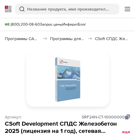
Softline
Поиск
Ме
8 (800) 200-08-60
Запрос цены
Инферит
Блог
Программы САПР и ГИС
Программы для дизайна, визуализации и анимации
CSoft СПДС Железобетон
Артикул:
SRF24N-CT-10000000
CSoft Development СПДС Железобетон
2025 (лицензия на 1 год), сетевая
еще