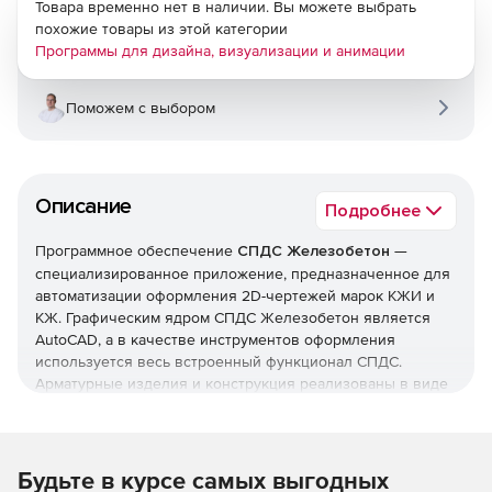
Товара временно нет в наличии. Вы можете выбрать
похожие товары из этой категории
Программы для дизайна, визуализации и анимации
Поможем с выбором
Описание
Подробнее
Программное обеспечение
СПДС Железобетон
—
специализированное приложение, предназначенное для
автоматизации оформления 2D-чертежей марок КЖИ и
КЖ. Графическим ядром СПДС Железобетон является
AutoCAD, а в качестве инструментов оформления
используется весь встроенный функционал СПДС.
Арматурные изделия и конструкция реализованы в виде
параметрических объектов, позволяющих получать
динамические таблицы спецификаций элементов и
ведомости расхода стали. Структурирование проекта в
Менеджере обеспечивает возможность формировать
Будьте в курсе самых выгодных