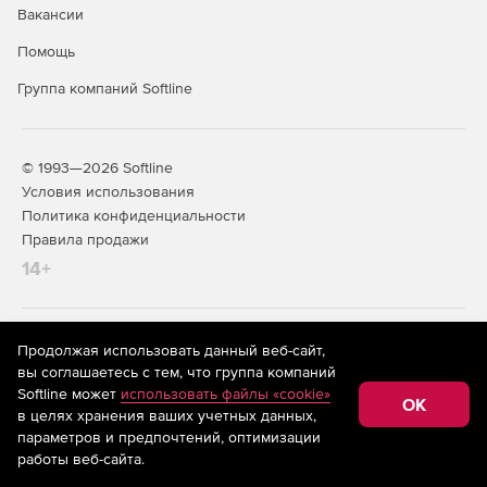
Вакансии
Помощь
Группа компаний Softline
© 1993—2026 Softline
Условия использования
Политика конфиденциальности
Правила продажи
14+
На информационном ресурсе store.softline.ru применяются
Продолжая использовать данный веб-сайт,
рекомендательные технологии
(информационные технологии
вы соглашаетесь с тем, что группа компаний
предоставления информации на основе сбора,
Softline может
использовать файлы «cookie»
систематизации и анализа сведений, относящихся к
OK
в целях хранения ваших учетных данных,
предпочтениям пользователей сети «Интернет»,
находящихся на территории Российской Федерации)
параметров и предпочтений, оптимизации
работы веб-сайта.