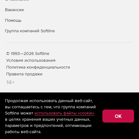
Вакансии
Помощь
Группа компаний Softline
© 1993—2026 Softline
Условия использования
Политика конфиденциальности
Правила продажи
14+
Продолжая использовать данный веб-сайт,
На информационном ресурсе store.softline.ru применяются
вы соглашаетесь с тем, что группа компаний
рекомендательные технологии
(информационные технологии
Softline может
использовать файлы «cookie»
предоставления информации на основе сбора,
OK
в целях хранения ваших учетных данных,
систематизации и анализа сведений, относящихся к
предпочтениям пользователей сети «Интернет»,
параметров и предпочтений, оптимизации
находящихся на территории Российской Федерации)
работы веб-сайта.