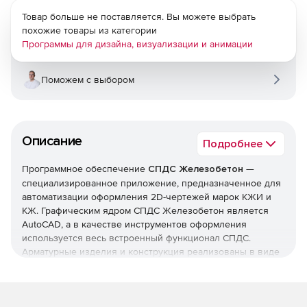
Товар больше не поставляется. Вы можете выбрать
похожие товары из категории
Программы для дизайна, визуализации и анимации
Поможем с выбором
Описание
Подробнее
Программное обеспечение
СПДС Железобетон
—
специализированное приложение, предназначенное для
автоматизации оформления 2D-чертежей марок КЖИ и
КЖ. Графическим ядром СПДС Железобетон является
AutoCAD, а в качестве инструментов оформления
используется весь встроенный функционал СПДС.
Арматурные изделия и конструкция реализованы в виде
параметрических объектов, позволяющих получать
динамические таблицы спецификаций элементов и
ведомости расхода стали. Структурирование проекта в
Менеджере обеспечивает возможность формировать