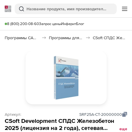
Softline
Поиск
Ме
8 (800) 200-08-60
Запрос цены
Инферит
Блог
Программы САПР и ГИС
Программы для дизайна, визуализации и анимации
CSoft СПДС Железобетон
Артикул:
SRF25A-CT-20000000
CSoft Development СПДС Железобетон
2025 (лицензия на 2 года), сетевая
еще