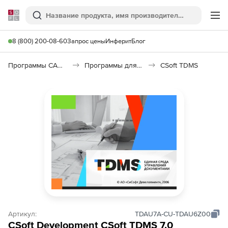
Softline
Поиск
Ме
8 (800) 200-08-60
Запрос цены
Инферит
Блог
Программы САПР и ГИС
Программы для документооборота
CSoft TDMS
Артикул:
TDAU7A-CU-TDAU6Z00
CSoft Development CSoft TDMS 7.0