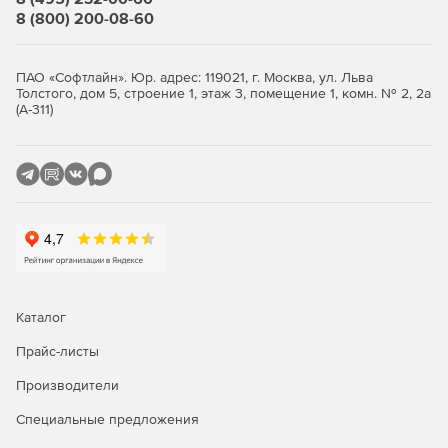
8 (800) 200-08-60
Организация юридически значимого электронного
документооборота за счет применения цифровой
подписи TDMS и квалифицированной электронной
ПАО «Софтлайн». Юр. адрес: 119021, г. Москва, ул. Льва
Толстого, дом 5, строение 1, этаж 3, помещение 1, комн. № 2, 2а
подписи.
(А-311)
Использование специалистами справочной системы,
включающей нормативно-техническую документации,
БДматериально-технических ресурсов, ну вербальные
кейсы внедренных проектов, рекомендованные
источники актуальной информации.
Управление проектами
Формирование и внедрение календарно-сетевых
Каталог
графиков с опцией планирования задействования
ресурсов.
Прайс-листы
Проектирование, симуляция и адаптация различных
Производители
задач с применением нотации BPMN.
Специальные предложения
Автоматическое создание структуры проекта с