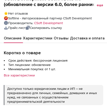
(обновление с версии 6.0, более ранние
еще
версии TDMS для обменов недоступны),
Нет отзывов
TDMS (7.x (AddIns for Autocad), сетевая
Softline - Авторизованный партнер CSoft Development
лицензия, доп. пользовательское место с
Производитель:
CSoft Development
версии TDMS 6.x (AddIns for Autocad),
Прайс-лист
Скопировать ссылку
Upgrade)
Описание
Характеристики
Отзывы
Доставка и оплата
Коротко о товаре
Срок действия: бессрочная лицензия
Тип лицензии: обновление
Минимальная покупка: от 1 шт.
Все характеристики
Доступно только юридическим лицам и ИП – не
предназначено для личных, семейных, домашних и иных
нужд, не связанных с осуществлением
предпринимательской деятельности