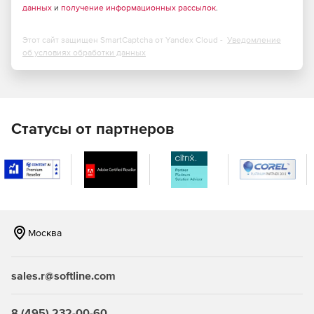
данных
и
получение информационных рассылок
.
для работы с данными платформы TDMS.
Этот сайт защищен SmartCaptcha от Yandex Cloud -
Уведомление
об условиях обработки данных
Высокая скорость обработки информации.
Адаптация интерфейса под современные мониторы.
Масштабируемость и возможность создания системы
управления данными на крупном инжиниринговом
Статусы от партнеров
предприятии с распределенной структурой.
Ключевые функции
Единая система информационной обработки,
покрывающая весь цикл создания проектной,
сметной и сопроводительной документации на
Москва
строительных объектах.
Распределние доступа для участников проекта.
sales.r@softline.com
Расширенный поиск документа по любому набору
параметров.
8 (495) 232-00-60