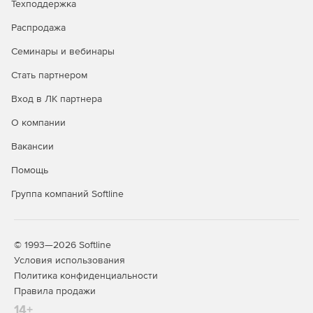
Техподдержка
гибкими настройками, опцией привлечения разных
экспертов и использования опыта ранних кейсов.
Распродажа
Автоматизация выгрузки документации в
Семинары и вебинары
структурированном виде в разных форматах для
Стать партнером
передачи на экспертизу в государственные органы.
Вход в ЛК партнера
Работа с внешними подрядными организациями за
счет доступа к внешнему серверу системы TDMS.
О компании
Вакансии
Контроль сроков проектирования и реализации
объектов, использование проверенных методик
Помощь
управления проектами.
Группа компаний Softline
Разработка документации
Совместная работы над документами.
© 1993—2026 Softline
Условия использования
Автоматизированное создание наименований и
Политика конфиденциальности
шифров различных видов документов на базе
Правила продажи
системных справочников и принятых стандартов.
14+