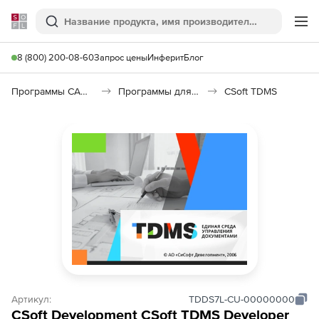
Softline
Поиск
Ме
8 (800) 200-08-60
Запрос цены
Инферит
Блог
Программы САПР и ГИС
Программы для документооборота
CSoft TDMS
Артикул:
TDDS7L-CU-00000000
CSoft Development CSoft TDMS Developer