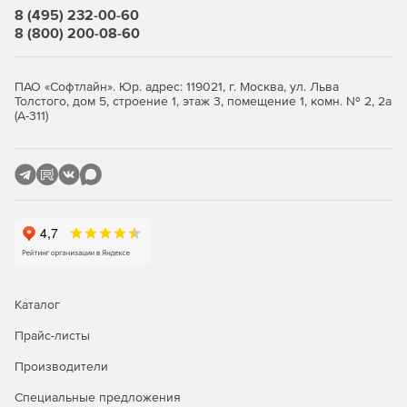
параметров.
8 (495) 232-00-60
8 (800) 200-08-60
Организация юридически значимого электронного
документооборота за счет применения цифровой
подписи TDMS и квалифицированной электронной
ПАО «Софтлайн». Юр. адрес: 119021, г. Москва, ул. Льва
Толстого, дом 5, строение 1, этаж 3, помещение 1, комн. № 2, 2а
подписи.
(А-311)
Использование специалистами справочной системы,
включающей нормативно-техническую документации,
БДматериально-технических ресурсов, ну вербальные
кейсы внедренных проектов, рекомендованные
источники актуальной информации.
Управление проектами
Формирование и внедрение календарно-сетевых
Каталог
графиков с опцией планирования задействования
ресурсов.
Прайс-листы
Проектирование, симуляция и адаптация различных
Производители
задач с применением нотации BPMN.
Специальные предложения