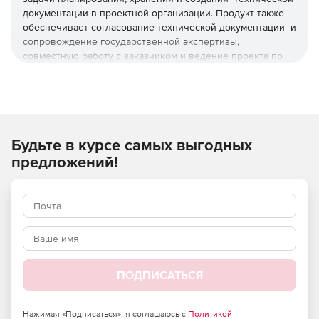
документации в проектной организации. Продукт также
обеспечивает согласование технической документации и
сопровождение государственной экспертизы,
совместную работу с заказчиком и ведение проекта по
авторскому надзору.
Используйте CSoft TDMS для эффективного
выполнения комплекса задач по работе с проектной
документацией.
Будьте в курсе самых выгодных
Основные преимущества
предложений!
Серверная мультиплатформенная среда с
поддержкой альтернативных ОС типа Linux.
Работа с СУБД Postgre SQL, СУБД Postgres Pro,
Microsoft SQL Server, Oracle.
Открытый интерфейс с возможностью интеграции
ПОДПИСАТЬСЯ
системы в инфраструктуру конкретного предприятия.
Нажимая «Подписаться», я соглашаюсь с
Политикой
Единая среда с возможностью совместной разработки