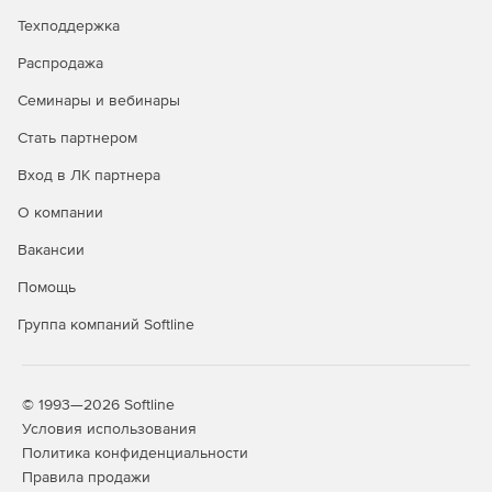
Автоматическое создание структуры проекта с
Техподдержка
гибкими настройками, опцией привлечения разных
экспертов и использования опыта ранних кейсов.
Распродажа
Автоматизация выгрузки документации в
Семинары и вебинары
структурированном виде в разных форматах для
Стать партнером
передачи на экспертизу в государственные органы.
Вход в ЛК партнера
Работа с внешними подрядными организациями за
счет доступа к внешнему серверу системы TDMS.
О компании
Вакансии
Контроль сроков проектирования и реализации
объектов, использование проверенных методик
Помощь
управления проектами.
Группа компаний Softline
Разработка документации
Совместная работы над документами.
© 1993—2026 Softline
Условия использования
Автоматизированное создание наименований и
Политика конфиденциальности
шифров различных видов документов на базе
Правила продажи
системных справочников и принятых стандартов.