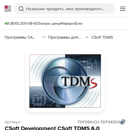
Softline
Поиск
Ме
8 (800) 200-08-60
Запрос цены
Инферит
Блог
Программы САПР и ГИС
Программы для документооборота
CSoft TDMS
Артикул:
TDFS5N-CU-TDFS4Z00
CSoft Development CSoft TDMS 6.0