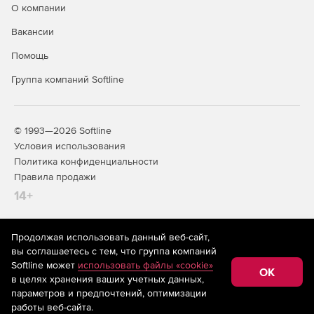
О компании
невозможность получения данных в обход системы.
Доступ к ним строго регламентирован и предоставляется
Вакансии
только авторизованным пользователям.
Помощь
Группа компаний Softline
© 1993—2026 Softline
Условия использования
Политика конфиденциальности
Правила продажи
14+
Продолжая использовать данный веб-сайт,
На информационном ресурсе store.softline.ru применяются
вы соглашаетесь с тем, что группа компаний
рекомендательные технологии
(информационные технологии
Softline может
использовать файлы «cookie»
предоставления информации на основе сбора,
OK
в целях хранения ваших учетных данных,
систематизации и анализа сведений, относящихся к
предпочтениям пользователей сети «Интернет»,
параметров и предпочтений, оптимизации
находящихся на территории Российской Федерации)
работы веб-сайта.