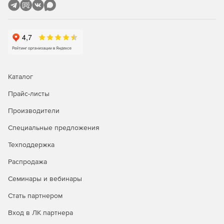
В состав TDMS также входят программные интерфейсы и
модули. Интерфейсы позволяют синхронизировать
процесс получения и изменения атрибутивной
информации внешними приложениями. С TDMS
бесплатно поставляются интерфейсы к Microsoft Office и
AutoCAD. Программные модули встраиваются в среду
TDMS и дополняют систему специфическими функциями.
В комплект поставки TDMS также входит Microsoft SQL
Каталог
Server 2008 R2 и компоненты доступа к данным.
Прайс-листы
Архитектура TDMS
Производители
Система TDMS имеет клиент-серверную архитектуру. В
Специальные предложения
качестве системы управления базами данных TDMS
используется Microsoft SQL Server 2008 R2 или Oracle
Техподдержка
Database 10g\11g. Приложение, развернутое на стороне
Распродажа
клиента, работает с таблицами базы данных не напрямую,
а через хранимые процедуры. Это обеспечивает
Семинары и вебинары
соответствие между правами доступа пользователя и
разрешенными ему операциями над данными.
Стать партнером
Развитые функции защиты информации от
Вход в ЛК партнера
несанкционированного доступа СУПД TDMS гарантируют