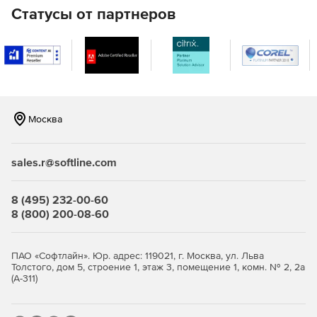
электронный архив, систему управления проектной и
Статусы от партнеров
технической, договорной и административно-
распорядительной документацией, системой управления
взаимоотношениями с заказчиками и составом изделия.
Компоненты TDMS
В состав комплекса TDMS входит следующие
компоненты, поставляемые на одном установочном
Москва
диске:
TDMS Client – общее клиентское место.
sales.r@softline.com
TDMS Developer – клиентское место, расширенное
8 (495) 232-00-60
дополнительными функциями по созданию настроек
8 (800) 200-08-60
TDMS.
TDMS File Server – файловый сервер TDMS.
ПАО «Софтлайн». Юр. адрес: 119021, г. Москва, ул. Льва
Толстого, дом 5, строение 1, этаж 3, помещение 1, комн. № 2, 2а
TDMS Viewer – встроенное средство просмотра
(А-311)
файлов.