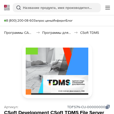
Softline
Поиск
Ме
8 (800) 200-08-60
Запрос цены
Инферит
Блог
Программы САПР и ГИС
Программы для документооборота
CSoft TDMS
Артикул:
TDFS7N-CU-00000000
CSoft Development CSoft TDMS File Server