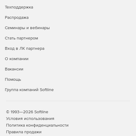
Автоматическое создание структуры проекта с
Техподдержка
гибкими настройками, опцией привлечения разных
экспертов и использования опыта ранних кейсов.
Распродажа
Автоматизация выгрузки документации в
Семинары и вебинары
структурированном виде в разных форматах для
Стать партнером
передачи на экспертизу в государственные органы.
Вход в ЛК партнера
Работа с внешними подрядными организациями за
счет доступа к внешнему серверу системы TDMS.
О компании
Вакансии
Контроль сроков проектирования и реализации
объектов, использование проверенных методик
Помощь
управления проектами.
Группа компаний Softline
Разработка документации
Совместная работы над документами.
© 1993—2026 Softline
Условия использования
Автоматизированное создание наименований и
Политика конфиденциальности
шифров различных видов документов на базе
Правила продажи
системных справочников и принятых стандартов.