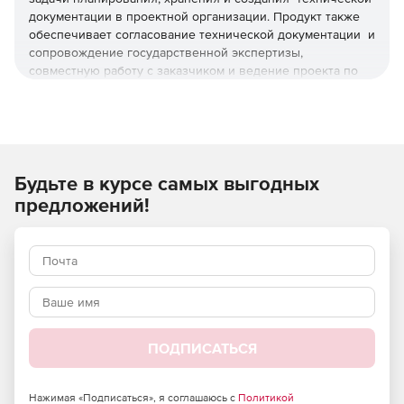
документации в проектной организации. Продукт также
обеспечивает согласование технической документации и
сопровождение государственной экспертизы,
совместную работу с заказчиком и ведение проекта по
авторскому надзору.
Используйте CSoft TDMS для эффективного
выполнения комплекса задач по работе с проектной
документацией.
Будьте в курсе самых выгодных
Основные преимущества
предложений!
Серверная мультиплатформенная среда с
поддержкой альтернативных ОС типа Linux.
Работа с СУБД Postgre SQL, СУБД Postgres Pro,
Microsoft SQL Server, Oracle.
Открытый интерфейс с возможностью интеграции
ПОДПИСАТЬСЯ
системы в инфраструктуру конкретного предприятия.
Нажимая «Подписаться», я соглашаюсь с
Политикой
Единая среда с возможностью совместной разработки