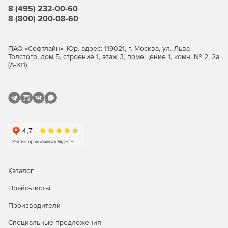
параметров.
8 (495) 232-00-60
8 (800) 200-08-60
Организация юридически значимого электронного
документооборота за счет применения цифровой
подписи TDMS и квалифицированной электронной
ПАО «Софтлайн». Юр. адрес: 119021, г. Москва, ул. Льва
Толстого, дом 5, строение 1, этаж 3, помещение 1, комн. № 2, 2а
подписи.
(А-311)
Использование специалистами справочной системы,
включающей нормативно-техническую документации,
БДматериально-технических ресурсов, ну вербальные
кейсы внедренных проектов, рекомендованные
источники актуальной информации.
Управление проектами
Формирование и внедрение календарно-сетевых
Каталог
графиков с опцией планирования задействования
ресурсов.
Прайс-листы
Проектирование, симуляция и адаптация различных
Производители
задач с применением нотации BPMN.
Специальные предложения