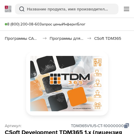
Softline
Поиск
Ме
8 (800) 200-08-60
Запрос цены
Инферит
Блог
Программы САПР и ГИС
Программы для документооборота
CSoft TDM365
Артикул:
TDM365V1U5-CT-10000000
CSoft Development TDM365 1.х (лицензия