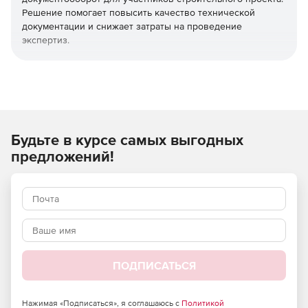
Решение помогает повысить качество технической
документации и снижает затраты на проведение
экспертиз.
Используйте TDM365 для обеспечения актуальности
документации строительного процесса и управляйте
технической информацией совместно с участниками
проекта.
Будьте в курсе самых выгодных
Основные преимущества
предложений!
Хранение документации в едином месте с доступом
через веб-браузер.
Автоматизированная, пакетная или ручная загрузка
документации.
Использование иерархической структуры в
хранилище данных.
ПОДПИСАТЬСЯ
Автоматизированные процессы приемки и
Нажимая «Подписаться», я соглашаюсь с
Политикой
рассмотрения документации с контролем регламента.