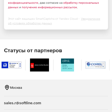
конфиденциальности
, даю согласие на
обработку персональных
данных
и
получение информационных рассылок
.
Быстрый поиск, создание выборок.
Этот сайт защищен SmartCaptcha от Yandex Cloud -
Интерфейс поддерживает опции обмена данными с
Уведомление
об условиях обработки данных
внешними системами.
Возможности TDM365
Модуль настраивает бизнес-процессы, касающиеся
Статусы от партнеров
сопроводительной документации: можно задать для
каждого статуса возможный набор действий и
определить роли.
Документация разбивается по параметрам: объектам
разработки, проектам, папкам, типам и видам,
ревизиям и статусам.
Москва
Настройка уведомлений пользователей о событиях.
Регламенты задают дедлайны, проверяют качество
sales.r@softline.com
работы и сроки.