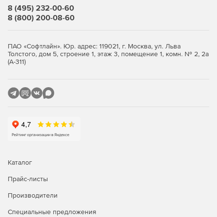
Ведение истории объектов.
8 (495) 232-00-60
8 (800) 200-08-60
Модуль работы с замечаниями обеспечивает
согласование документов и включает возможность
доработки на базе комментариев экспертов.
ПАО «Софтлайн». Юр. адрес: 119021, г. Москва, ул. Льва
Толстого, дом 5, строение 1, этаж 3, помещение 1, комн. № 2, 2а
(А-311)
Отчетность в файлы формата Excel.
Мониторинг процесса выполнения работ с
документацией.
Модуль проведения совещаний позволяет
организовывать чаты и передавать в чате ссылки на
объекты.
Можно импортировать в TDM365 техническую и
сопроводительную документацию из внешних систем.
Каталог
Прайс-листы
Производители
Покупайте TDM365, чтобы иметь доступ ко всем
Специальные предложения
процессам управления технической документацией