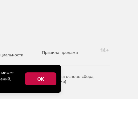
14+
Правила продажи
циальности
e может
редоставления информации на основе сбора,
OK
ений,
рритории Российской Федерации)