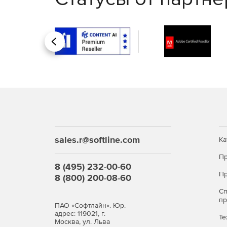
Работа с внешними подрядными организация
Контроль сроков проектирования и реализа
управления проектами.
Назад
Разработка документаци
Совместная работы над документами.
Автоматизированное создание наименований
системных справочников и принятых стандар
sales.r@softline.com
Ка
Внесение изменений в различные виды доку
Пр
управления жизненным циклом.
8 (495) 232-00-60
Пр
8 (800) 200-08-60
Использование и протоколов качества на все
С
п
Автоматизация выпуска проектной продукции
ПАО «Софтлайн». Юр.
нумерацией и штриховым кодированием.
адрес: 119021, г.
Те
Москва, ул. Льва