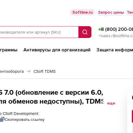
Softline.ru
Запрос цены
Те
8 (800) 200-0
Поиск
sales.r@softline.
ограммы
Антивирусы для организаций
Защита информ
ентооборота
CSoft TDMS
 7.0 (обновление с версии 6.0,
ля обменов недоступны), TDMS
еще
ия, доп. пользовательское место с
р CSoft Development
grade)
Скопировать ссылку