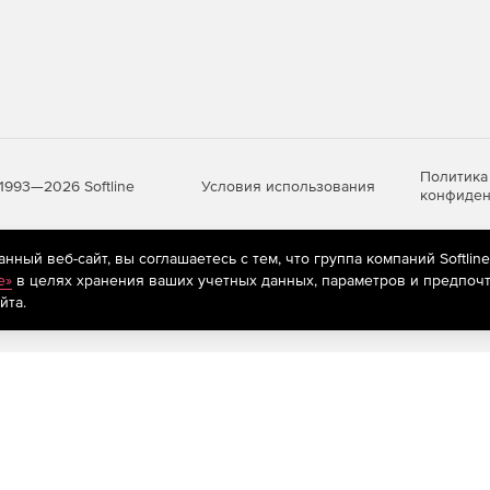
тов на их соответствие требованиям по объектам
 организационно-распорядительным документам.
табличными редакторами, корпоративным ПО.
оения корпоративной системы
анными и документацией.
Политика
Условия использования
1993—2026 Softline
конфиден
ный веб-сайт, вы соглашаетесь с тем, что группа компаний Softlin
яются
рекомендательные технологии
(информационные технологии п
e»
в целях хранения ваших учетных данных, параметров и предпочт
предпочтениям пользователей сети «Интернет», находящихся на те
йта.