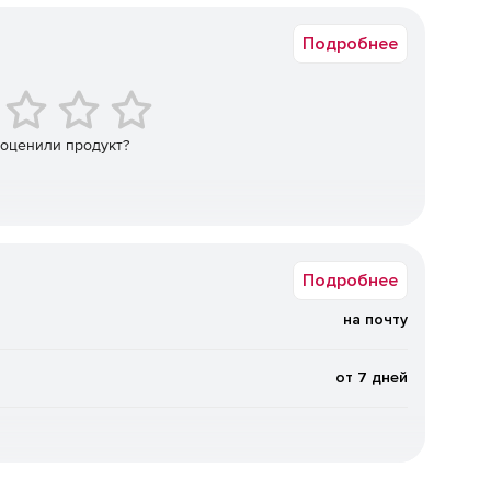
Коммерческая
зработки сервисов.
Подробнее
 оценили продукт?
иторы.
системы управления данными на крупном
ной структурой.
Подробнее
на почту
 покрывающая весь цикл создания проектной, сметной
ельных объектах.
от 7 дней
а.
бору параметров.