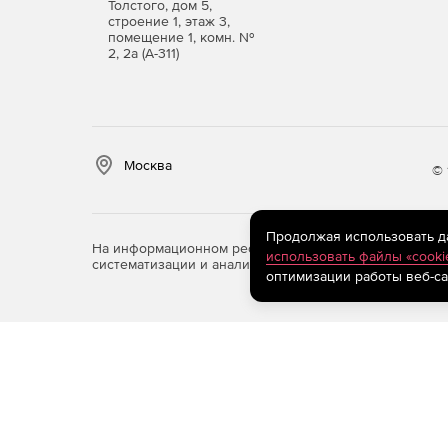
Толстого, дом 5,
Проведение экспертизы технических докумен
строение 1, этаж 3,
проектирования, нормативно-техническим и
помещение 1, комн. №
2, 2а (А-311)
Интеграция с CAD-системами, текстовыми и 
Покупайте TDMS для постр
управления инженерными д
Москва
© 
Продолжая использовать дан
На информационном ресурсе store.softline.ru примен
использовать файлы «cooki
систематизации и анализа сведений, относящихся к 
оптимизации работы веб-са