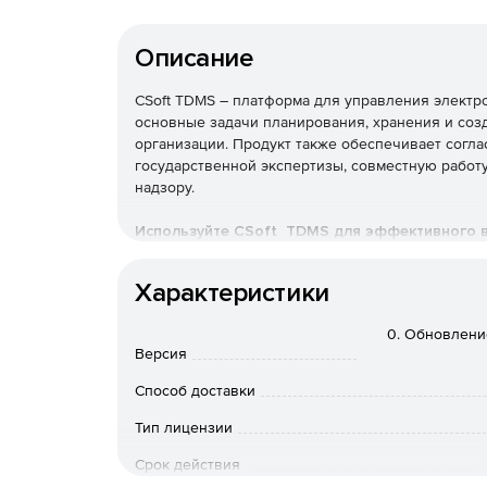
Описание
CSoft TDMS – платформа для управления элект
основные задачи планирования, хранения и соз
организации. Продукт также обеспечивает согл
государственной экспертизы, совместную работу
надзору.
Используйте CSoft TDMS для эффективного в
документацией.
Характеристики
Основные преимущества
0. Обновлени
Серверная мультиплатформенная среда с под
Версия
Способ доставки
Работа с СУБД Postgre SQL, СУБД Postgres Pro,
Тип лицензии
Открытый интерфейс с возможностью интегр
Срок действия
предприятия.