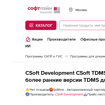
Softline
Москва
КАТАЛОГ
Акции
Производители
Офисные пр
ИИ
Программы САПР и ГИС
Программы для докум
CSoft Development CSoft TDMS
более ранние версии TDMS д
(7.x (Viewer), сетевая лиценз
Нет отзывов
Softline - Авторизованный партне
версии TDMS 6.x (Viewer), Up
Производитель:
CSoft Development
Прайс-лист