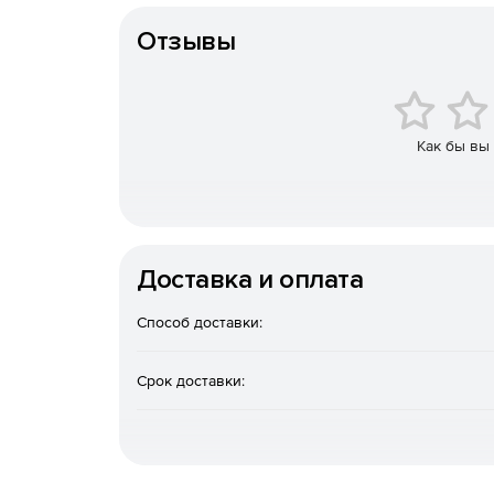
Тип организации
Единая среда с возможностью совместной ра
Отзывы
для работы с данными платформы TDMS.
Высокая скорость обработки информации.
Как бы вы
Адаптация интерфейса под современные мон
Масштабируемость и возможность создания 
инжиниринговом предприятии с распределен
Доставка и оплата
Ключевые функции
Способ доставки:
Единая система информационной обработки,
и сопроводительной документации на строит
Срок доставки:
Распределние доступа для участников проект
Расширенный поиск документа по любому на