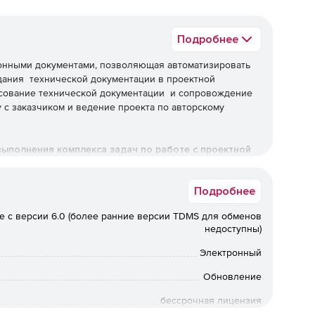
Подробнее
ронными документами, позволяющая автоматизировать
дания технической документации в проектной
асование технической документации и сопровождение
 с заказчиком и ведение проекта по авторскому
ыполнения комплекса задач по работе с проектной
Подробнее
е с версии 6.0 (более ранние версии TDMS для обменов
держкой альтернативных ОС типа Linux.
недоступны)
Электронный
 Microsoft SQL Server, Oracle.
Обновление
ации системы в инфраструктуру конкретного
бессрочная лицензия