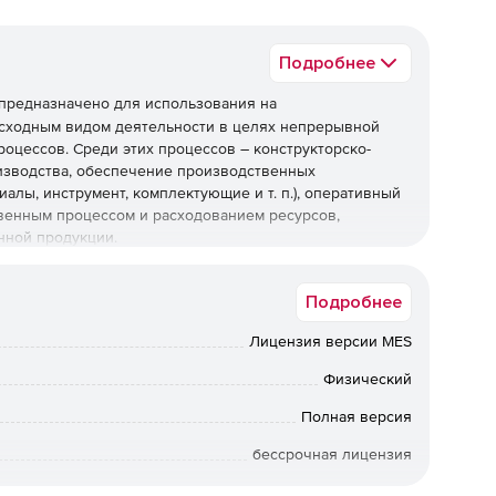
Подробнее
предназначено для использования на
 сходным видом деятельности в целях непрерывной
цессов. Среди этих процессов – конструкторско-
изводства, обеспечение производственных
лы, инструмент, комплектующие и т. п.), оперативный
венным процессом и расходованием ресурсов,
нной продукции.
ода возможность работать в реальном времени с одной
Подробнее
 Тем самым CSoft TechnologiCS обеспечивая
ех стадиях – от принятия заказа до отправки продукции
Лицензия версии MES
Физический
авочной информацией
Полная версия
и одной и той же базой данных нормативно-технической
бессрочная лицензия
ов, описывающих конкретное предприятие. В базе
ть на предприятии, какие материалы используются,
Коммерческая