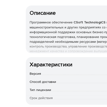
Описание
Программное обеспечение
CSoft TechnologiCS
машиностроительных и других предприятиях со
информационной поддержки основных бизнес-про
технологическая подготовка, планирование про
подразделений необходимыми ресурсами (материа
контроль производства, управление производст
менеджмент качества и сопровождение выпуще
CSoft TechnologiCS дает различным службам зав
Характеристики
программой и с физически единой базой данных.
оперативность и согласованность действий на вс
Версия
заказчику.
Способ доставки
Стандартизация, управление нормативно-спр
Тип лицензии
Все пользователи системы работают с физическ
Срок действия
информации. Это набор электронных справочник
собраны сведения о том, какое оборудование ес
Тип организации