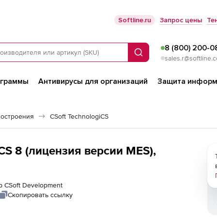
Softline.ru
Запрос цены
Те
8 (800) 200-0
Поиск
sales.r@softline.
ограммы
Антивирусы для организаций
Защита информ
остроения
CSoft TechnologiCS
CS 8 (лицензия версии MES),
р CSoft Development
Скопировать ссылку