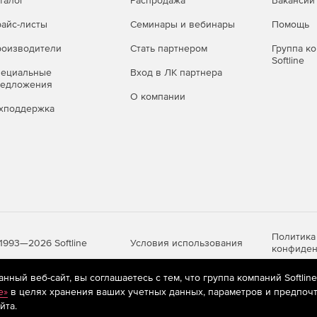
талог
Распродажа
Вакансии
с указанием его вида и причины.
айс-листы
Семинары и вебинары
Помощь
оизводители
Стать партнером
Группа к
Softline
пециальные
Вход в ЛК партнера
редложения
О компании
хподдержка
Политика
Условия использования
1993—2026 Softline
конфиден
ный веб-сайт, вы соглашаетесь с тем, что группа компаний Softlin
e»
в целях хранения ваших учетных данных, параметров и предпочт
яются
рекомендательные технологии
(информационные технологии п
йта.
предпочтениям пользователей сети «Интернет», находящихся на те