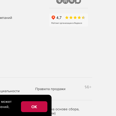
омпаний
14+
Правила продажи
циальности
e может
OK
ений,
редоставления информации на основе сбора,
рритории Российской Федерации)