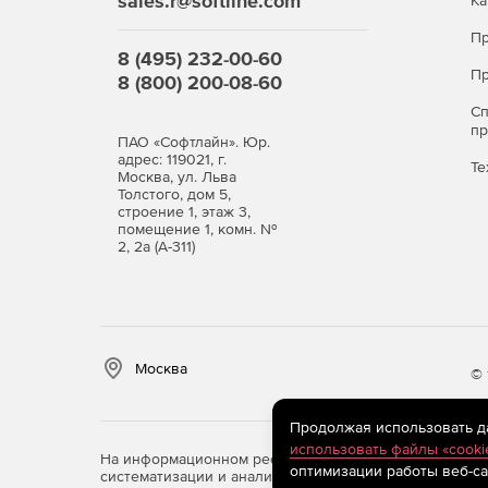
sales.r@softline.com
Ка
измерений, информацию о возникновении брака 
Пр
8 (495) 232-00-60
Пр
8 (800) 200-08-60
С
п
ПАО «Софтлайн». Юр.
адрес: 119021, г.
Те
Москва, ул. Льва
Толстого, дом 5,
строение 1, этаж 3,
помещение 1, комн. №
2, 2а (А-311)
Москва
© 
Продолжая использовать дан
использовать файлы «cooki
На информационном ресурсе store.softline.ru примен
оптимизации работы веб-са
систематизации и анализа сведений, относящихся к 