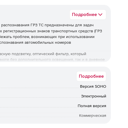
Подробнее
 распознавания ГРЗ ТС предназначены для задач
х регистрационных знаков транспортных средств (ГРЗ
бежать проблем, возникающих при использовании
аспознавания автомобильных номеров
сную подсветку, оптический фильтр, который
мноте без дополнительного освещения, так и в дневное
ного света автомобильных фар и солнечных бликов.
Подробнее
решения в черно-белом режиме в сочетании с
т получать четкие и ясные изображения автомобильных
Версия SOHO
навать их в широком диапазоне изменения размеров.
Электронный
ер CVS
Полная версия
ки;
Коммерческая
Срок доставки: 1-3 раб.дн. Softline.