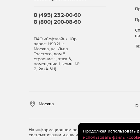
Пр
8 (495) 232-00-60
Пр
8 (800) 200-08-60
С
п
ПАО «Софтлайн». Юр.
адрес: 119021, г.
Те
Москва, ул. Льва
Толстого, дом 5,
строение 1, этаж 3,
помещение 1, комн. №
2, 2а (А-311)
Москва
© 
На информационном ресурсе store.softline.ru примен
Продолжая использовать дан
систематизации и анализа сведений, относящихся к 
использовать файлы «cooki