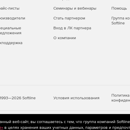
айс-листы
Семинары и вебинары
Помощь
оизводители
Стать партнером
Группа к
Softline
пециальные
Вход в ЛК партнера
редложения
О компании
хподдержка
Политика
Условия использования
1993—2026 Softline
конфиден
яются
рекомендательные технологии
(информационные технологии п
ный веб-сайт, вы соглашаетесь с тем, что группа компаний Softlin
предпочтениям пользователей сети «Интернет», находящихся на те
e»
в целях хранения ваших учетных данных, параметров и предпочт