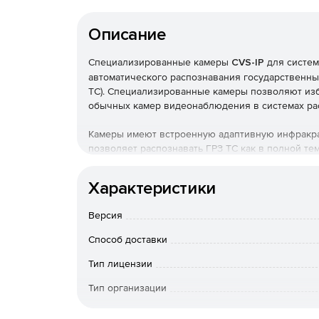
Описание
Специализированные камеры
CVS-IP
для систем
автоматического распознавания государственны
ТС). Специализированные камеры позволяют из
обычных камер видеонаблюдения в системах р
Камеры имеют встроенную адаптивную инфракра
позволяет распознавать ГРЗ ТС как в полной те
время, исключив отрицательное влияние встреч
Характеристики
Использование в камере матрицы высокого раз
инфракрасной подсветкой и фильтром позволяе
Версия
номерных знаков в любое время суток и распоз
Способ доставки
Области применения специализированных кам
Тип лицензии
автомобильные парковки, подземные парков
Тип организации
гаражные кооперативы;
Особенности доставки