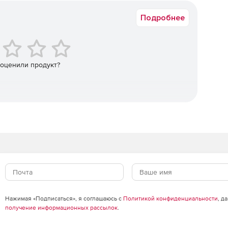
Подробнее
 оценили продукт?
ных камер CVS
а объекте;
Нажимая «Подписаться», я соглашаюсь с
Политикой конфиденциальности
, д
получение информационных рассылок
.
ы проезда автомобиля;