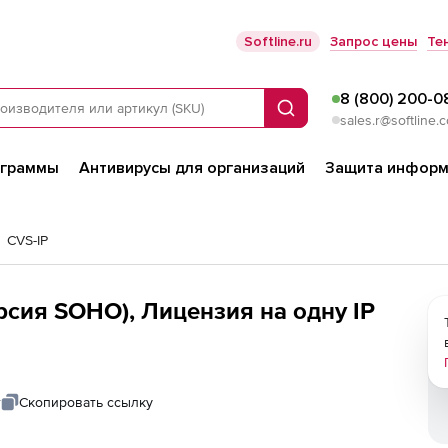
Softline.ru
Запрос цены
Те
8 (800) 200-0
Поиск
sales.r@softline.
ограммы
Антивирусы для организаций
Защита информ
CVS-IP
рсия SOHO), Лицензия на одну IP
т
Скопировать ссылку