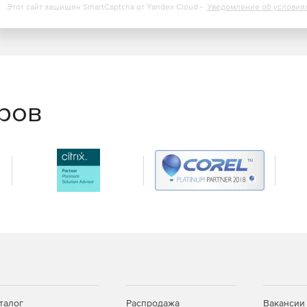
Этот сайт защищен SmartCaptcha от Yandex Cloud -
Уведомление об условия
ния номера (для чистых номеров - не менее 98%);
й;
еров
держка без ограничений срока работы изделия
талог
Распродажа
Вакансии