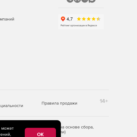
омпаний
14+
Правила продажи
циальности
редоставления информации на основе сбора,
e может
рритории Российской Федерации)
OK
ений,