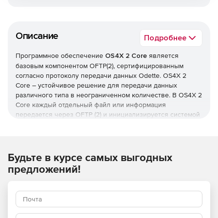
Описание
Подробнее
Программное обеспечение
OS4X 2 Core
является
базовым компонентом OFTP(2), сертифицированным
согласно протоколу передачи данных Odette. OS4X 2
Core – устойчивое решение для передачи данных
различного типа в неограниченном количестве. В OS4X 2
Core каждый отдельный файл или информация
передается через OFTP (2) и инициализируется системой
EDM (например, SWAN, DDX). OS4X 2 Core позволяет как
отправлять, так и получать файлы в рамках одной сессии
OFTP и обладает автоматическим перезапуском
прерванной передачи данных. OS4X 2 Core не
Будьте в курсе самых выгодных
ограничивает трафик и число файлов для передачи, а
предложений!
также позволяет устанавливать приоритетность передачи
информации.
Основные функции OS4X 2 Core:
Поддержка протокола передачи данных Odette (OFTP)