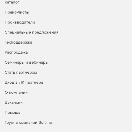
Каталог
OS4X.
Прайс-листы
Производители
Состав OS4X 2 Core:
Специальные предложения
Административный web-интерфейс.
Техподдержка
Серверы, работающие в фоновом режиме и
Распродажа
управляющие процессами передачи информации.
Семинары и вебинары
Программы, используемые в командах, сценариях
либо административном web-интерфейсе.
Стать партнером
Вход в ЛК партнера
О компании
Вакансии
Помощь
Группа компаний Softline