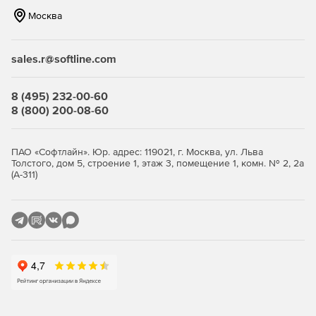
Возможность задать любой SSID, SFID или пароль
Москва
(мультиклиентская поддержка).
Неограниченное число контроллеров ISDN.
sales.r@softline.com
Возможность использования контроллера ISDN
(наименьшие затраты на маршрутизацию, даже через
8 (495) 232-00-60
WAN-соединения).
8 (800) 200-08-60
Непрерывный мониторинг работоспособности CAPI.
Запись в журнале всех ошибок ISDN и OFTP и
ПАО «Софтлайн». Юр. адрес: 119021, г. Москва, ул. Льва
информационных кодов.
Толстого, дом 5, строение 1, этаж 3, помещение 1, комн. № 2, 2а
(А-311)
Отсутствие ограничений пропускной способности и
неограниченное число файлов для передачи.
Возможность инициировать EERP от внешних систем.
Открытая система приоритетов для передачи
очереди.
Расширенные возможности управления
сертификатами, включая запросы на сертификаты в