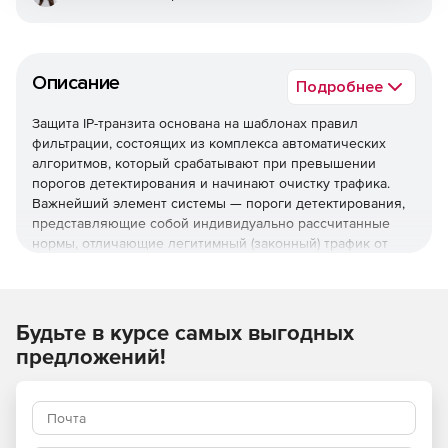
Описание
Подробнее
Защита IP-транзита основана на шаблонах правил
фильтрации, состоящих из комплекса автоматических
алгоритмов, который срабатывают при превышении
порогов детектирования и начинают очистку трафика.
Важнейший элемент системы — пороги детектирования,
представляющие собой индивидуально рассчитанные
нормы, отличающие легитимный (законный) трафик от
созданного ботнетом в процессе DDoS-атаки.
Виды отражаемых атак:
Будьте в курсе самых выгодных
TCP/SYN-флуд (SYN, ACK, RST, FIN, PUSH).
предложений!
Флуд DNS-запросами и DNS NXDOMAIN.
Атаки фрагментацией Teardrop TCP.