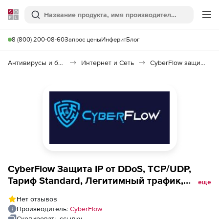
Softline
Поиск
Ме
8 (800) 200-08-60
Запрос цены
Инферит
Блог
Антивирусы и безопасность
Интернет и Сеть
CyberFlow защита IP-Транзита
CyberFlow Защита IP от DDoS, TCP/UDP,
Тариф Standard, Легитимный трафик,
еще
после очистки, без учета DDoS-атак
Нет отзывов
(подписка на 1 год), 100 Мбит/с
Производитель:
CyberFlow
Скопировать ссылку