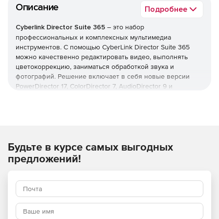
Описание
Подробнее
Cyberlink Director Suite 365
– это набор
профессиональных и комплексных мультимедиа
инструментов. С помощью CyberLink Director Suite 365
можно качественно редактировать видео, выполнять
цветокоррекцию, заниматься обработкой звука и
фотографий. Решение включает в себя новые версии
PowerDirector 17, ColorDirector 7, AudioDirector 9 и
PhotoDirector 10. Благодаря поддержке двустороннего
редактирования, все приложения в Director Suite
работают без проблем друг с другом, предлагая гладкую
и высокоэффективную рабочую среду.
Будьте в курсе самых выгодных
Эксклюзивные функции только для подписчиков
предложений!
Director Suite – это исчерпывающая коллекция
программного обеспечения для творческого
редактирования с мощными инструментами для
обработки видео, фото и аудио, которые эффективно
работают вместе. Подписчик Cyberlink Director Suite 365
будет иметь эксклюзивный доступ к последним новым