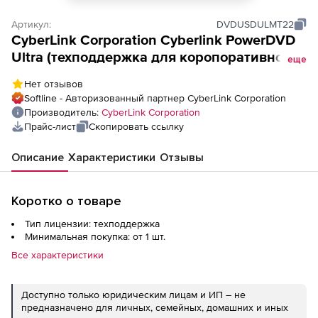
Артикул:
DVDUSDULMT22
CyberLink Corporation Cyberlink PowerDVD
Ultra (техподдержка для коропоративной и
еще
государственной лицензий), free upgrade
Нет отзывов
to last version of PowerDVD Ultra + free
Softline - Авторизованный партнер CyberLink Corporation
techincal support available for : 1. New
Производитель:
CyberLink Corporation
purchase + Maintenance 2. upgrade to latest
Прайс-лист
Скопировать ссылку
version + Maintenance 10+ Licenses
Описание
Характеристики
Отзывы
Коротко о товаре
Тип лицензии: техподдержка
Минимальная покупка: от 1 шт.
Все характеристики
Доступно только юридическим лицам и ИП – не
предназначено для личных, семейных, домашних и иных