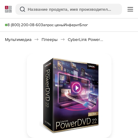
Softline
Поиск
Ме
8 (800) 200-08-60
Запрос цены
Инферит
Блог
Мультимедиа
Плееры
CyberLink PowerDVD 22