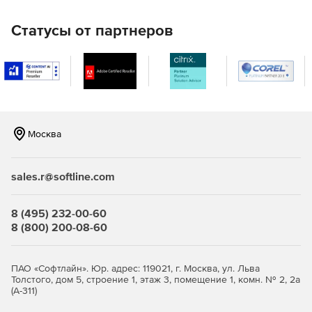
Dolby Digital Surround, DTS и Hi-Res Audio.
Статусы от партнеров
Полностью захватывающий опыт
Просмотр 360°, воспроизведение видео VR и
пространственное звучание.
Опыт TrueTheater
Москва
Повышение качества любого формата мультимедиа с
помощью запатентованной технологии
воспроизведения, которая предназначена для
sales.r@softline.com
повышения резкости, углубления цвета и
воспроизведения звука любого типа файла.
8 (495) 232-00-60
8 (800) 200-08-60
ПАО «Софтлайн». Юр. адрес: 119021, г. Москва, ул. Льва
Толстого, дом 5, строение 1, этаж 3, помещение 1, комн. № 2, 2а
(А-311)