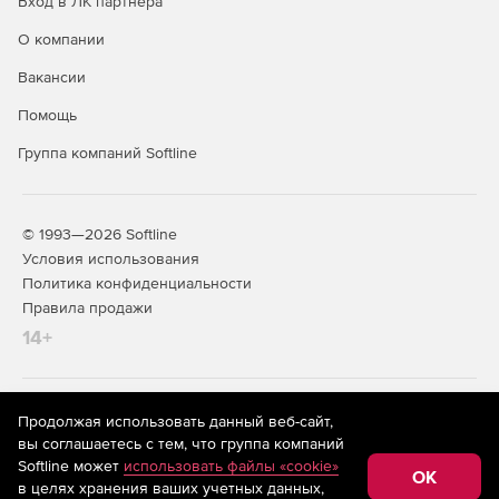
Вход в ЛК партнера
О компании
Вакансии
Помощь
Группа компаний Softline
© 1993—2026 Softline
Условия использования
Политика конфиденциальности
Правила продажи
14+
На информационном ресурсе store.softline.ru применяются
Продолжая использовать данный веб-сайт,
рекомендательные технологии
(информационные технологии
вы соглашаетесь с тем, что группа компаний
предоставления информации на основе сбора,
Softline может
использовать файлы «cookie»
систематизации и анализа сведений, относящихся к
OK
в целях хранения ваших учетных данных,
предпочтениям пользователей сети «Интернет»,