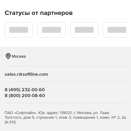
PerfectCam
Статусы от партнеров
Travel Pack 5
YouCam 7
Wedding Pack
ISO Viewer
Москва
WaveEditor 2
sales.r@softline.com
Screen Recorder 3
8 (495) 232-00-60
8 (800) 200-08-60
Основные возможности CyberLink Media Suite 16
Воспроизведение фильма:
ПАО «Софтлайн». Юр. адрес: 119021, г. Москва, ул. Льва
Толстого, дом 5, строение 1, этаж 3, помещение 1, комн. № 2, 2а
поддержка форматов H.265 (HEVC), H.264 (AVC), MKV,
(А-311)
MOV, FLV, MPEG-4;