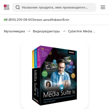
Softline
Поиск
Ме
8 (800) 200-08-60
Запрос цены
Инферит
Блог
Мультимедиа
Видеоредакторы
Cyberlink Media Suite