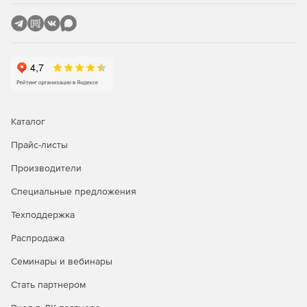
использование технологии TrueTheatrer для
проигрывания видео и аудио в ТВ-режиме;
просмотр видео в качестве Dolby Digital/ Dolby Digital
Plus/Dolby TrueHD;
воспроизведение с момента остановки при прошлом
просмотре.
Каталог
Прайс-листы
Запись данных:
Производители
запись дисков BDXL, Blu-ray и DVD;
Специальные предложения
загрузка контента из Facebook* и Flickr;
Техподдержка
создание интерактивных дисков с изображениями;
Распродажа
извлечение аудио-треков из видео-файлов.
Семинары и вебинары
Стать партнером
Редактирование видео и фото слайдшоу: