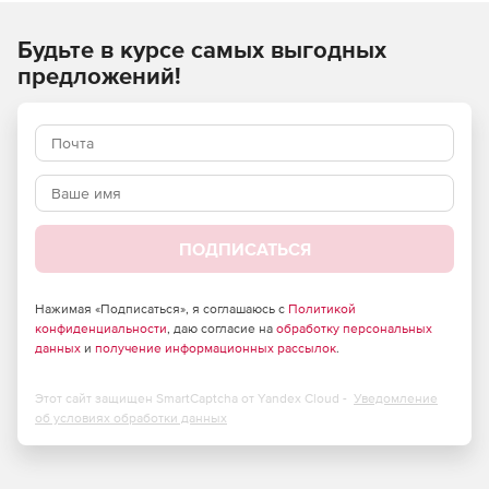
Holiday Pack 9 (vol 9)
Будьте в курсе самых выгодных
предложений!
LabelPrint 2.5
MediaShow 6
MediaEspresso 7
Power2Go 12
ПОДПИСАТЬСЯ
PowerBackup 2.6
PowerDVD Copy 1.5
Нажимая «Подписаться», я соглашаюсь с
Политикой
конфиденциальности
, даю согласие на
обработку персональных
PowerDirector 16
данных
и
получение информационных рассылок
.
PowerDVD 18
Этот сайт защищен SmartCaptcha от Yandex Cloud -
Уведомление
об условиях обработки данных
PhotoDirector 9
PowerProducer 6