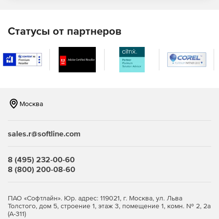
Поддержка новейшего формата носителей BDXL.
Создание дубликатов CD, незащищенных DVD и Blu-
Статусы от партнеров
ray дисков
Монтаж и просмотр дисков в формате ISO.
Создание навигационного меню.
Запись дисков с функцией автозапуска для просмотра
персональных фотоколлекций в режиме слайд-шоу.
Москва
Поддержка алгоритмов 256-битного шифрования в
качестве дополнительного уровня защиты
sales.r@softline.com
конфиденциальных данных.
8 (495) 232-00-60
Мастер рабочего стола Windows Desktop Gadget.
8 (800) 200-08-60
Доступ к коллекции бесплатных шаблонов DVD-меню.
ПАО «Софтлайн». Юр. адрес: 119021, г. Москва, ул. Льва
Утилита Disc Image Viewer для просмотра и
Толстого, дом 5, строение 1, этаж 3, помещение 1, комн. № 2, 2а
извлечения файлов и папок из образов ISO без их
(А-311)