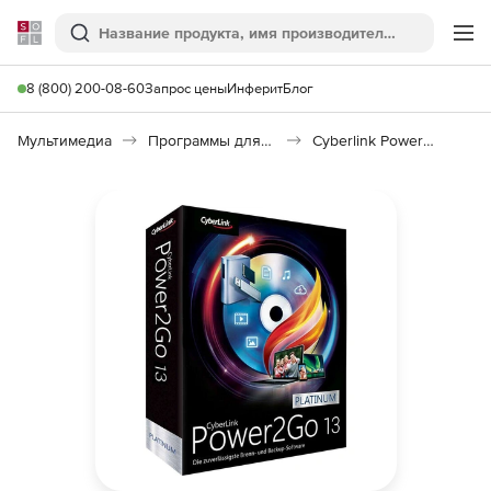
Softline
Поиск
Ме
8 (800) 200-08-60
Запрос цены
Инферит
Блог
Мультимедиа
Программы для записи CD и DVD
Cyberlink Power2Go 13