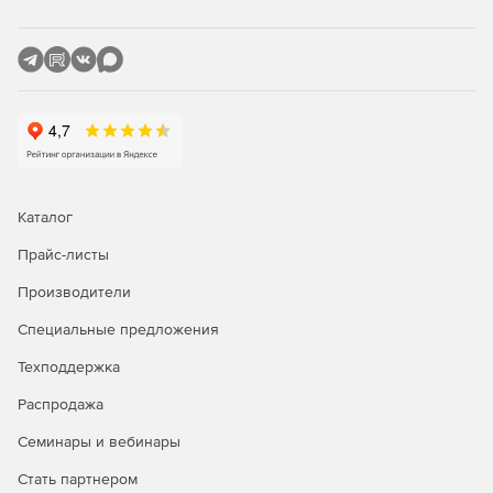
предварительной записи на диск.
Редактирование аудиоматериалов и создание
сборников в формате MP3 с помощью инструмента
WaveEditor.
Создание диска с резервной копией данных и полной
самозагружаемой системой.
Новое в версии Power2Go 13
Каталог
Пакет Премиум Меню
Прайс-листы
Производители
Предлагает доступ к ассортименту шаблонов меню
премиум-класса, которые включают в себя различные
Специальные предложения
темы, подходящие для домашнего видео,
видеоматериалы о путешествиях, праздничные
Техподдержка
торжества, романтические монтажи и многое другое.
Распродажа
Бесплатная фоновая музыка
Семинары и вебинары
Дает доступ к обширной коллекции бесплатных фоновых
Стать партнером