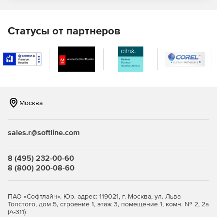
Поддержка новейшего формата носителей BDXL.
Создание дубликатов CD, незащищенных DVD и Blu-
Статусы от партнеров
ray дисков
Монтаж и просмотр дисков в формате ISO.
Создание навигационного меню.
Запись дисков с функцией автозапуска для просмотра
персональных фотоколлекций в режиме слайд-шоу.
Москва
Поддержка алгоритмов 256-битного шифрования в
качестве дополнительного уровня защиты
sales.r@softline.com
конфиденциальных данных.
8 (495) 232-00-60
Мастер рабочего стола Windows Desktop Gadget.
8 (800) 200-08-60
Доступ к коллекции бесплатных шаблонов DVD-меню.
ПАО «Софтлайн». Юр. адрес: 119021, г. Москва, ул. Льва
Утилита Disc Image Viewer для просмотра и
Толстого, дом 5, строение 1, этаж 3, помещение 1, комн. № 2, 2а
извлечения файлов и папок из образов ISO без их
(А-311)