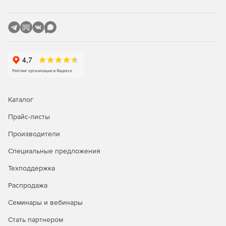
предварительной записи на диск.
Редактирование аудиоматериалов и создание
сборников в формате MP3 с помощью инструмента
WaveEditor.
Создание диска с резервной копией данных и полной
самозагружаемой системой.
Новое в версии Power2Go 13
Каталог
Пакет Премиум Меню
Прайс-листы
Производители
Предлагает доступ к ассортименту шаблонов меню
премиум-класса, которые включают в себя различные
Специальные предложения
темы, подходящие для домашнего видео,
видеоматериалы о путешествиях, праздничные
Техподдержка
торжества, романтические монтажи и многое другое.
Распродажа
Бесплатная фоновая музыка
Семинары и вебинары
Дает доступ к обширной коллекции бесплатных фоновых
Стать партнером