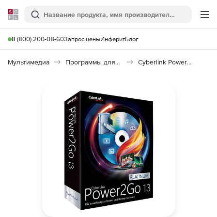
Softline
Поиск
Ме
8 (800) 200-08-60
Запрос цены
Инферит
Блог
Мультимедиа
Программы для записи CD и DVD
Cyberlink Power2Go 13