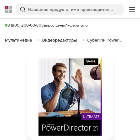
Softline
Поиск
Ме
8 (800) 200-08-60
Запрос цены
Инферит
Блог
Мультимедиа
Видеоредакторы
Cyberlink PowerDirector 21