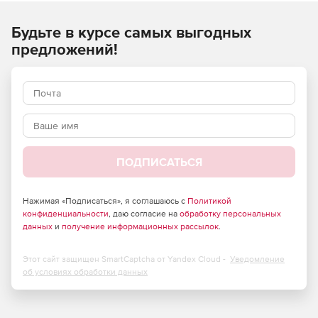
Новые функции
Будьте в курсе самых выгодных
Можно улучшить или полностью заменить небо для
предложений!
создания идеальных живописных снимков.
Маска для плавного удаления объектов с
изображений.
Возможность удалить порывы ветра и получить
четкий, чистый звук, не отвлекающий внимание.
ПОДПИСАТЬСЯ
Уменьшение нежелательного фонового шума для
получения изысканных и высококачественных
вокальных треков.
Нажимая «Подписаться», я соглашаюсь с
Политикой
конфиденциальности
, даю согласие на
обработку персональных
Легко создавать заголовки с помощью уникальных
данных
и
получение информационных рассылок
.
инструментов настройки и анимированных шаблонов.
Этот сайт защищен SmartCaptcha от Yandex Cloud -
Уведомление
Возможность создавать всевозможные формы с
об условиях обработки данных
помощью элементов управления автоматически
подогнанным текстом и ключевыми кадрами.