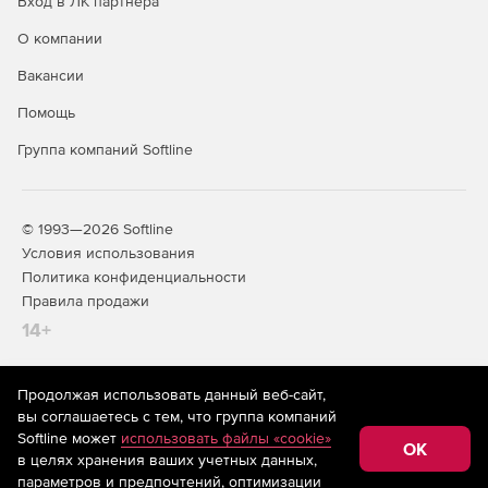
Вход в ЛК партнера
О компании
Вакансии
Помощь
Группа компаний Softline
© 1993—2026 Softline
Условия использования
Политика конфиденциальности
Правила продажи
14+
Продолжая использовать данный веб-сайт,
На информационном ресурсе store.softline.ru применяются
вы соглашаетесь с тем, что группа компаний
рекомендательные технологии
(информационные технологии
Softline может
использовать файлы «cookie»
предоставления информации на основе сбора,
OK
в целях хранения ваших учетных данных,
систематизации и анализа сведений, относящихся к
предпочтениям пользователей сети «Интернет»,
параметров и предпочтений, оптимизации