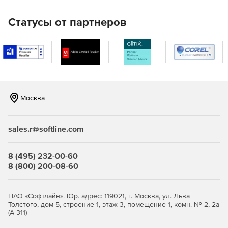
Автоматическая настройка фоновой музыки в
соответствии с продолжительностью видеозаписи.
Статусы от партнеров
Доступ к более 8 000 000 видео, изображений и
музыкальных треков из Shutterstock и iStock от Getty
Images.
Возможность снимать, редактировать и публиковать
демонстрационные видеоролики и обучающие
программы.
Москва
Прямая трансляция на Twitch, YouTube и других
популярных сайтов. Запись с хроматическим ключом
sales.r@softline.com
и наложением объектов.
8 (495) 232-00-60
8 (800) 200-08-60
ПАО «Софтлайн». Юр. адрес: 119021, г. Москва, ул. Льва
Толстого, дом 5, строение 1, этаж 3, помещение 1, комн. № 2, 2а
(А-311)