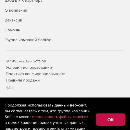
Вход в ЛК партнера
О компании
Вакансии
Помощь
Группа компаний Softline
© 1993—2026 Softline
Условия использования
Политика конфиденциальности
Правила продажи
14+
Продолжая использовать данный веб-сайт,
На информационном ресурсе store.softline.ru применяются
вы соглашаетесь с тем, что группа компаний
рекомендательные технологии
(информационные технологии
Softline может
использовать файлы «cookie»
предоставления информации на основе сбора,
OK
в целях хранения ваших учетных данных,
систематизации и анализа сведений, относящихся к
предпочтениям пользователей сети «Интернет»,
параметров и предпочтений, оптимизации