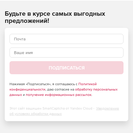
Новые функции
Будьте в курсе самых выгодных
Можно улучшить или полностью заменить небо для
предложений!
создания идеальных живописных снимков.
Маска для плавного удаления объектов с
изображений.
Возможность удалить порывы ветра и получить
четкий, чистый звук, не отвлекающий внимание.
ПОДПИСАТЬСЯ
Уменьшение нежелательного фонового шума для
получения изысканных и высококачественных
вокальных треков.
Нажимая «Подписаться», я соглашаюсь с
Политикой
конфиденциальности
, даю согласие на
обработку персональных
Легко создавать заголовки с помощью уникальных
данных
и
получение информационных рассылок
.
инструментов настройки и анимированных шаблонов.
Этот сайт защищен SmartCaptcha от Yandex Cloud -
Уведомление
Возможность создавать всевозможные формы с
об условиях обработки данных
помощью элементов управления автоматически
подогнанным текстом и ключевыми кадрами.