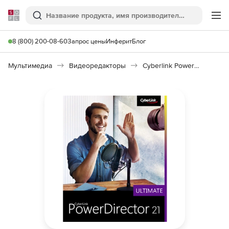
Softline
Поиск
Ме
8 (800) 200-08-60
Запрос цены
Инферит
Блог
Мультимедиа
Видеоредакторы
Cyberlink PowerDirector 21