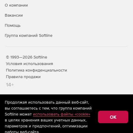
О компании
Вакансии
Помощь
Группа компаний Softline
© 1993—2026 Softline
Условия использования
Политика конфиденциальности
Правила продажи
14+
Продолжая использовать данный веб-сайт,
На информационном ресурсе store.softline.ru применяются
вы соглашаетесь с тем, что группа компаний
рекомендательные технологии
(информационные технологии
Softline может
использовать файлы «cookie»
предоставления информации на основе сбора,
OK
в целях хранения ваших учетных данных,
систематизации и анализа сведений, относящихся к
предпочтениям пользователей сети «Интернет»,
параметров и предпочтений, оптимизации
находящихся на территории Российской Федерации)
работы веб-сайта.