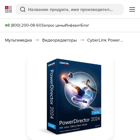
Softline
Поиск
Ме
8 (800) 200-08-60
Запрос цены
Инферит
Блог
Мультимедиа
Видеоредакторы
CyberLink PowerDirector 2024