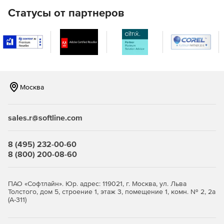
конструкторе.
Статусы от партнеров
Импорт и редактирование видео с помощью
звукового канала 5.1 без понижающего
микширования.
Обновленные инструменты Исправить/Улучшить для
корректирования освещения и баланса белого в
мультимедиа или дрожания вращающейся камеры в
Москва
видео.
Просмотр всех кадров на временной шкале
sales.r@softline.com
видеофайлов с частотой кадров 50 или 60 кадров в
секунду.
8 (495) 232-00-60
8 (800) 200-08-60
Выпуск фильмов в формате видеофайла MKV.
Вывод видео в одном из многочисленных форматов
ПАО «Софтлайн». Юр. адрес: 119021, г. Москва, ул. Льва
2K или 4K Ultra HD.
Толстого, дом 5, строение 1, этаж 3, помещение 1, комн. № 2, 2а
(А-311)