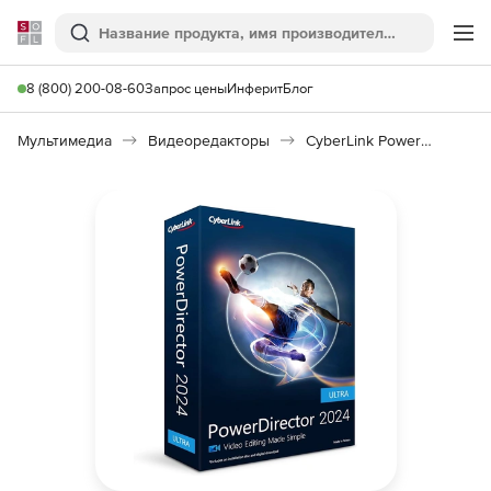
Softline
Поиск
Ме
8 (800) 200-08-60
Запрос цены
Инферит
Блог
Мультимедиа
Видеоредакторы
CyberLink PowerDirector 2024