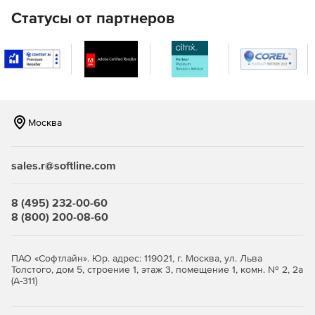
конструкторе.
Статусы от партнеров
Импорт и редактирование видео с помощью
звукового канала 5.1 без понижающего
микширования.
Обновленные инструменты Исправить/Улучшить для
корректирования освещения и баланса белого в
мультимедиа или дрожания вращающейся камеры в
Москва
видео.
Просмотр всех кадров на временной шкале
sales.r@softline.com
видеофайлов с частотой кадров 50 или 60 кадров в
секунду.
8 (495) 232-00-60
8 (800) 200-08-60
Выпуск фильмов в формате видеофайла MKV.
Вывод видео в одном из многочисленных форматов
ПАО «Софтлайн». Юр. адрес: 119021, г. Москва, ул. Льва
2K или 4K Ultra HD.
Толстого, дом 5, строение 1, этаж 3, помещение 1, комн. № 2, 2а
(А-311)