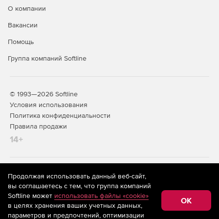
О компании
Вакансии
Помощь
Группа компаний Softline
© 1993—2026 Softline
Условия использования
Политика конфиденциальности
Правила продажи
14+
На информационном ресурсе store.softline.ru применяются
Продолжая использовать данный веб-сайт,
рекомендательные технологии
(информационные технологии
вы соглашаетесь с тем, что группа компаний
предоставления информации на основе сбора,
Softline может
использовать файлы «cookie»
систематизации и анализа сведений, относящихся к
OK
в целях хранения ваших учетных данных,
предпочтениям пользователей сети «Интернет»,
находящихся на территории Российской Федерации)
параметров и предпочтений, оптимизации