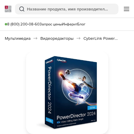
Softline
Поиск
Ме
8 (800) 200-08-60
Запрос цены
Инферит
Блог
Мультимедиа
Видеоредакторы
CyberLink PowerDirector 2024