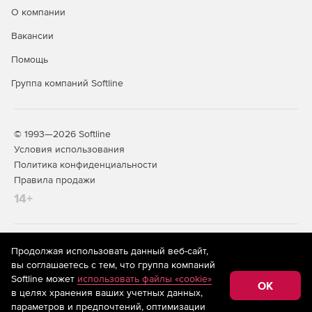
О компании
Вакансии
Помощь
Группа компаний Softline
© 1993—2026 Softline
Условия использования
Политика конфиденциальности
Правила продажи
14+
На информационном ресурсе store.softline.ru применяются
Продолжая использовать данный веб-сайт,
рекомендательные технологии
(информационные технологии
вы соглашаетесь с тем, что группа компаний
предоставления информации на основе сбора,
Softline может
использовать файлы «cookie»
систематизации и анализа сведений, относящихся к
OK
в целях хранения ваших учетных данных,
предпочтениям пользователей сети «Интернет»,
находящихся на территории Российской Федерации)
параметров и предпочтений, оптимизации