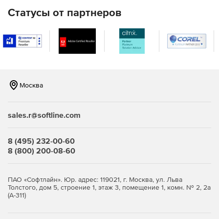
конструкторе.
Статусы от партнеров
Импорт и редактирование видео с помощью
звукового канала 5.1 без понижающего
микширования.
Обновленные инструменты Исправить/Улучшить для
корректирования освещения и баланса белого в
мультимедиа или дрожания вращающейся камеры в
Москва
видео.
Просмотр всех кадров на временной шкале
sales.r@softline.com
видеофайлов с частотой кадров 50 или 60 кадров в
секунду.
8 (495) 232-00-60
8 (800) 200-08-60
Выпуск фильмов в формате видеофайла MKV.
Вывод видео в одном из многочисленных форматов
ПАО «Софтлайн». Юр. адрес: 119021, г. Москва, ул. Льва
2K или 4K Ultra HD.
Толстого, дом 5, строение 1, этаж 3, помещение 1, комн. № 2, 2а
(А-311)