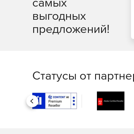
самых
Идеально подходит для фиксации фотографи
домашних животных или снимков, сделанных
выгодных
Новое в версии Cyberlink PhotoDirector 13
предложений!
Более 500 эффектов профессионального кач
PowerDirector предоставляет более 500 эффект
добавлять эффекты перехода и стильные видеоэ
анимированные заголовки, объект PiP и потряс
Статусы от партн
proDAD Adorage Filter
Новый фильтр proDAD Adorage включает фильтры
видео эффектами профессионального уровня.
Персонализированные эффекты перехода
Назад
Новый дизайнер переходов обеспечивает прост
изображения. Надо просто импортировать изобра
основе выбранного изображения.Также можно ко
перехода с помощью инструментов ключевых ка