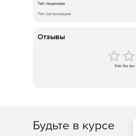
HDR.
Тип лицензии
Тип организации
Новые возможности
Особенности доставки
Сро
Light Rays Effects
Отзывы
Можно создавать идеальную ночную сцену с
пейзажи и смягчать снимки, насыщенные ес
Маскирование людей на основе искусственн
Как бы вы
Возможность точно замаскировать контуры 
силуэтов объектов или плавное удаление об
Слои
Возможность быстро переключаться между л
делалось, чтобы найти идеальный вид.
Будьте в курсе
Возможность исправлять размытые снимки