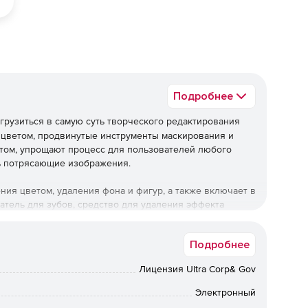
Подробнее
грузиться в самую суть творческого редактирования
цветом, продвинутые инструменты маскирования и
том, упрощают процесс для пользователей любого
ь потрясающие изображения.
ия цветом, удаления фона и фигур, а также включает в
атель для зубов, средство для удаления эффекта
ожно использовать для редактирования объектов на
фектов для добавления дополнительной текстуры и
Подробнее
Лицензия Ultra Corp& Gov
ния и набор инструментов, которые добавляют текст,
ые инструменты клонирования помогут удалить пятна
Электронный
вать и улучшать панорамные изображения и изображения