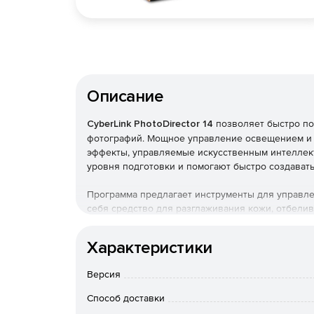
Описание
CyberLink PhotoDirector 14
позволяет быстро по
фотографий. Мощное управление освещением и 
эффекты, управляемые искусственным интеллек
уровня подготовки и помогают быстро создават
Программа предлагает инструменты для управлен
себя средство для разглаживания кожи, отбелив
красных глаз и формирователь тела, который м
фотографиях. Существует множество масок и эф
Характеристики
стиля к изображениям.
Версия
Инструмент включает несколько режимов наложе
заливки и градиенты к изображениям. Встроенн
Способ доставки
или дефекты. PhotoDirector также может созда