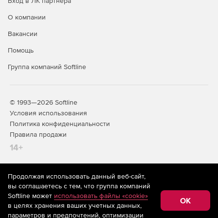
Вход в ЛК партнера
О компании
Вакансии
Помощь
Группа компаний Softline
© 1993—2026 Softline
Условия использования
Политика конфиденциальности
Правила продажи
14+
Продолжая использовать данный веб-сайт,
На информационном ресурсе store.softline.ru применяются
вы соглашаетесь с тем, что группа компаний
рекомендательные технологии
(информационные технологии
Softline может
использовать файлы «cookie»
предоставления информации на основе сбора,
OK
в целях хранения ваших учетных данных,
систематизации и анализа сведений, относящихся к
предпочтениям пользователей сети «Интернет»,
параметров и предпочтений, оптимизации