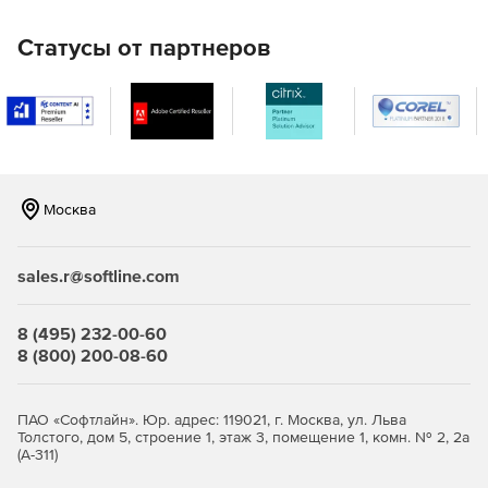
Автоматическая настройка фоновой музыки в
соответствии с продолжительностью видеозаписи.
Статусы от партнеров
Доступ к более 8 000 000 видео, изображений и
музыкальных треков из Shutterstock и iStock от Getty
Images.
Возможность снимать, редактировать и публиковать
демонстрационные видеоролики и обучающие
программы.
Москва
Прямая трансляция на Twitch, YouTube и других
популярных сайтов. Запись с хроматическим ключом
sales.r@softline.com
и наложением объектов.
8 (495) 232-00-60
8 (800) 200-08-60
ПАО «Софтлайн». Юр. адрес: 119021, г. Москва, ул. Льва
Толстого, дом 5, строение 1, этаж 3, помещение 1, комн. № 2, 2а
(А-311)