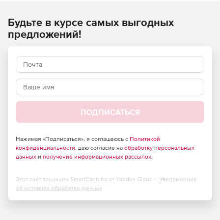
Новые функции
Будьте в курсе самых выгодных
Можно улучшить или полностью заменить небо для
предложений!
создания идеальных живописных снимков.
Маска для плавного удаления объектов с
изображений.
Возможность удалить порывы ветра и получить
четкий, чистый звук, не отвлекающий внимание.
ПОДПИСАТЬСЯ
Уменьшение нежелательного фонового шума для
получения изысканных и высококачественных
вокальных треков.
Нажимая «Подписаться», я соглашаюсь с
Политикой
конфиденциальности
, даю согласие на
обработку персональных
Легко создавать заголовки с помощью уникальных
данных
и
получение информационных рассылок
.
инструментов настройки и анимированных шаблонов.
Этот сайт защищен SmartCaptcha от Yandex Cloud -
Уведомление
Возможность создавать всевозможные формы с
об условиях обработки данных
помощью элементов управления автоматически
подогнанным текстом и ключевыми кадрами.