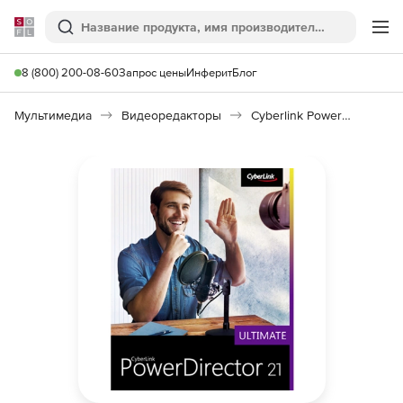
Softline
Поиск
Ме
8 (800) 200-08-60
Запрос цены
Инферит
Блог
Мультимедиа
Видеоредакторы
Cyberlink PowerDirector 21